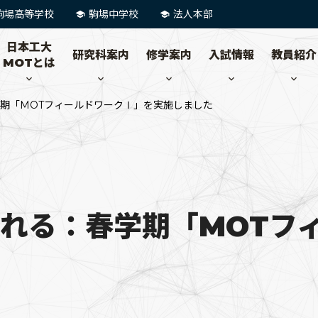
駒場高等学校
駒場中学校
法人本部
日本工大
研究科案内
修学案内
入試情報
教員紹介
MOTとは
期「MOTフィールドワークⅠ」を実施しました
れる：春学期「MOTフ