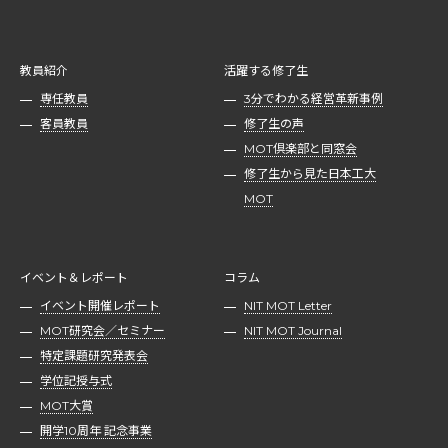
教員紹介
活躍する修了生
専任教員
3分でわかる経営革新事例
客員教員
修了生の声
MOT倶楽部と同窓会
修了生から見た日本工大
MOT
イベント＆レポート
コラム
イベント開催レポート
NIT MOT Letter
MOT研究会／セミナー
NIT MOT Journal
特定課題研究発表会
学位記授与式
MOT大賞
開学10周年 記念事業