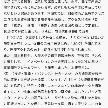
セスに与える影響」と題して発表しました。近年、高度な新薬が
開発されているにもかかわらず、必ずしも社会全体に普及してい
ないという課題があります。本研究では、創薬技術が医療アクセス
に与える影響を評価するモデルを構築し、アクセス指標を「製
造」「物流」「薬価」「規制」の四つの要因の積として定義し、
10段階で評価しました。さらに、次世代創薬技術である
「PROTAC」を事例として分析した結果、「PROTAC」は高い治
療効果を有しつつ、従来の低分子医薬に近い供給特性を備えてお
り、医療アクセスの向上に寄与する可能性が示されました。
また、岡本教授も、大阪大学の御堂義博准教授（発表者）らとの
共著として、「イノベーションの社会実装に向けたXRLに基づく
事業開発フレームワーク」を発表しました。本研究では、
XRL（技術・事業・ガバナンス・社会・人材）の各成熟度を統合
的に評価する枠組みを提案しています。AI-LLM（大規模言語モデ
ル）を活用し、特許・投資・ニュースなどの非構造データを構造
化することで企業の成熟度を時系列で可視化しました。バイオ系
スタートアップへの適用により、ガバナンス整備の遅れを定量的
に把握できることを示し、意思決定支援に資する手法としての有