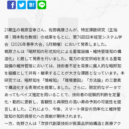
21期生の梶原宣幸さん、佐野典康さんが、特定課題研究（主指
導：岡本和也教授）の成果をもとに、第76回日本経営システム学
会（2026年春季大会，5月開催）において発表しました。
梶原さんは「暗黙知の形式知化による重電設備・維持管理知の構
造化」と題して発表を行いました。電力の安定供給を支える重電
設備の維持管理においては、技術者不足を背景に属人的な暗黙知
を組織として共有・継承することが大きな課題となっています。本
研究では、暗黙知を「情報知」「環境要因」「方法論」の三要素
で構造化する表現式を提案しました。さらに、限定的なデータで
あってもベイズ推定を用いることで、技術者の経験的判断を定量
化・動的に更新し、客観性と再現性の高い寿命予測の可能性を提
言しました。これにより、今後、スマート保安の効率化と維持管
理知の知的資産化への貢献が期待されます。
一方、佐野さんは「次世代創薬技術が医薬品供給構造と医療アク