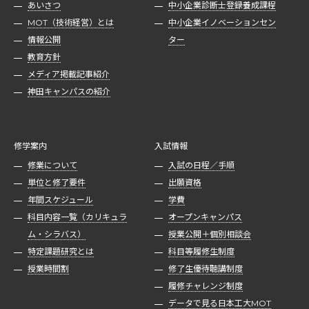
あいさつ
中小企業診断士登録養成課程
MOT（技術経営）とは
中小企業イノベーションセン
情報公開
ター
教育方針
メディア掲載記事紹介
神田キャンパスの紹介
修学案内
入試情報
修業について
入試の日程／手順
単位と修了要件
出願資格
年間スケジュール
学費
科目内容一覧（カリキュラ
オープンキャンパス
ム・シラバス）
授業公開＋個別相談会
特定課題研究とは
科目等履修生制度
授業時間割
修了生優待聴講制度
履修チャレンジ制度
データで見る日本工大MOT