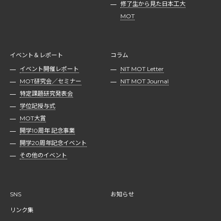
修了生から見た日本工大
MOT
イベント＆レポート
コラム
イベント開催レポート
NIT MOT Letter
MOT研究会／セミナー
NIT MOT Journal
特定課題研究発表会
学位記授与式
MOT大賞
開学10周年 記念事業
開学20周年記念イベント
その他のイベント
SNS
お知らせ
リンク集