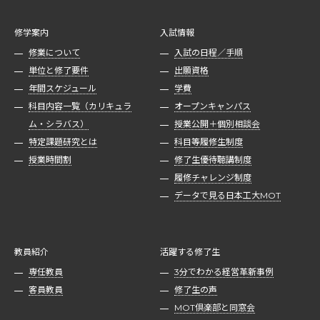
修学案内
入試情報
修業について
入試の日程／手順
単位と修了要件
出願資格
年間スケジュール
学費
科目内容一覧（カリキュラ
オープンキャンパス
ム・シラバス）
授業公開＋個別相談会
特定課題研究とは
科目等履修生制度
授業時間割
修了生優待聴講制度
履修チャレンジ制度
データで見る日本工大MOT
教員紹介
活躍する修了生
専任教員
3分でわかる経営革新事例
客員教員
修了生の声
MOT倶楽部と同窓会