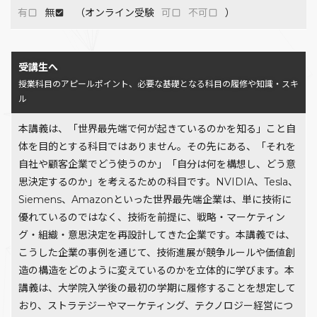
有
無
（オンライン受験
可
不可
）
受講生へ
授業科目のアピールポイント、必要な基礎となる科目の履修や知識・スキ
ル
本講義は、「世界最先端で何が起きているのかを知る」こと自
体を目的とする科目ではありません。その先にある、「それを
自社や顧客企業でどう使うのか」「自分は何を構想し、どう意
思決定するのか」を考えるための科目です。NVIDIA、Tesla、
Siemens、Amazonといった世界最先端企業は、単に技術に
優れているのではなく、技術を前提に、戦略・マーケティン
グ・組織・意思決定を再設計してきた企業です。本講義では、
こうした企業の事例を通じて、技術進展が競争ルールや価値創
造の構造をどのように変えているのかを立体的に学びます。本
講義は、大学院入学後の最初の学期に履修することを想定して
おり、ストラテジーやマーケティング、テクノロジー経営につ