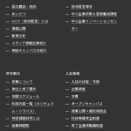
設立趣旨・目的
技術経営専攻
あいさつ
中小企業診断士登録養成課程
MOT（技術経営）とは
中小企業イノベーションセン
情報公開
ター
教育方針
メディア掲載記事紹介
神田キャンパスの紹介
修学案内
入試情報
修業について
入試の日程／手順
単位と修了要件
出願資格
年間スケジュール
学費
科目内容一覧（カリキュラ
オープンキャンパス
ム・シラバス）
授業公開＋個別相談会
特定課題研究とは
科目等履修生制度
授業時間割
修了生優待聴講制度