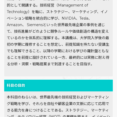
的として開講する。技術経営（Management of
Technology）を軸に、ストラテジー、マーケティング、イノ
ベーション戦略を統合的に学び、NVIDIA、Tesla、
Amazon、 Siemensといった世界最先端企業の事例を通じ
て、技術進展がどのように競争ルールや価値創造の構造を変え
ているのかを体系的に理解する。本講義は、大学院入学後の最
初の学期に履修することを想定し、前提知識を持たない受講生
でも理解できること、以降の学期における学びの羅針盤ともな
ることを前提に設計されている一方、最終的には実務に耐え得
る分析・洞察・戦略提案まで到達することを目指す。
科目の目的
本科目のねらいは、世界最先端の技術経営およびマーケティン
グ戦略を学び、それらを自社や顧客企業の文脈に応じて応用で
きる能力を身につけることである。ストラテジー、マーケティ
ング、テクノロジー経営（MOT）の基礎を踏まえ、イノベーシ