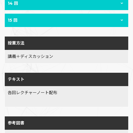
14 回
15 回
授業方法
講義＋ディスカッション
テキスト
各回レクチャーノート配布
参考図書