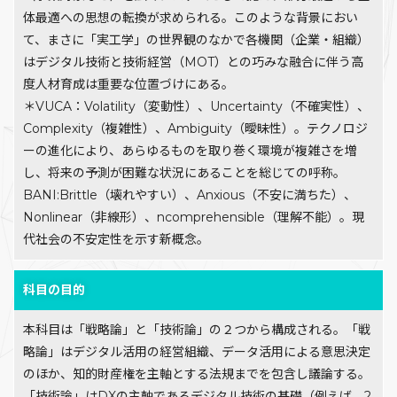
体最適への思想の転換が求められる。このような背景におい
て、まさに「実工学」の世界観のなかで各機関（企業・組織）
はデジタル技術と技術経営（MOT）との巧みな融合に伴う高
度人材育成は重要な位置づけにある。
＊VUCA：Volatility（変動性）、Uncertainty（不確実性）、
Complexity（複雑性）、Ambiguity（曖昧性）。テクノロジ
ーの進化により、あらゆるものを取り巻く環境が複雑さを増
し、将来の予測が困難な状況にあることを総じての呼称。
BANI:Brittle（壊れやすい）、Anxious（不安に満ちた）、
Nonlinear（非線形）、ncomprehensible（理解不能）。現
代社会の不安定性を示す新概念。
科目の目的
本科目は「戦略論」と「技術論」の２つから構成される。「戦
略論」はデジタル活用の経営組織、データ活用による意思決定
のほか、知的財産権を主軸とする法規までを包含し議論する。
「技術論」はDXの主軸であるデジタル技術の基礎（例えば、2