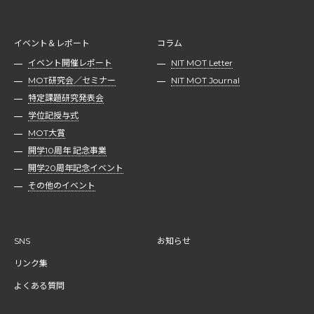
イベント＆レポート
コラム
イベント開催レポート
NIT MOT Letter
MOT研究会／セミナー
NIT MOT Journal
特定課題研究発表会
学位記授与式
MOT大賞
開学10周年 記念事業
開学20周年記念イベント
その他のイベント
SNS
お知らせ
リンク集
よくある質問