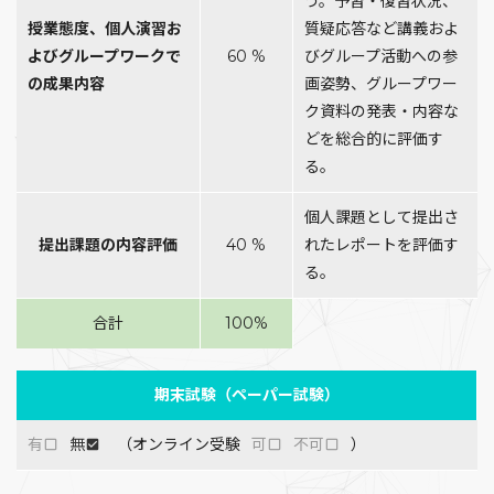
う。予習・復習状況、
授業態度、個人演習お
質疑応答など講義およ
よびグループワークで
60 %
びグループ活動への参
の成果内容
画姿勢、グループワー
ク資料の発表・内容な
どを総合的に評価す
る。
個人課題として提出さ
提出課題の内容評価
40 %
れたレポートを評価す
る。
合計
100%
期末試験（ペーパー試験）
有
無
（オンライン受験
可
不可
）