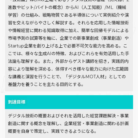
進数やビット/バイトの概念）からAI（人工知能）/ML（機械
学習）の仕組み、戦略物質である半導体について実例紹介や演
習を交えながらやさしく解説する。それらを応用した情報技術
や情報経営に関わる知識取得に加え、簡単な回帰モデルによる
市場予測の試算等を軸に、企業での新事業創成（事業創造）や
Startup企業を創り上げる上で必要不可欠な能力を高める。こ
こでは、様々な生成AIの特徴、およびこれらを有効活用した手
法論も理解する。また，外部からゲスト講師を招き，実践的内
容により理解を深める．体得すべき様々な能力に向けた広範囲
な講義と演習を行うことで、「デジタルMOT人材」としての
基盤力を養うことを主たる目的とする。
到達目標
デジタル技術の概要およびそれを活用した経営課題解決・事業
創造に関する概念を理解し、企業経営・事業創造に関わる計画
概要を自身で策定し、実践できるようになる。