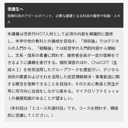
受講生へ
授業科目のアピールポイント、必要な基礎となる科目の履修や知識・スキ
ル
本講義は次世代MOT人材として必須の内容を網羅的に履修
し、本学の他の教科との錬成を目指す。「技術論」ではデジタ
ルの入門から、「戦略論」では経営学の入門的内容から開始
し、文系・理系の素養に問わず、履修者全員が一定の理解をで
きるように講義を進行する。個別演習のほか、ChatGPT（生
成ＡＩ）を有効活用したグループワークを適宜行い、デジタル
技術の概要およびそれを活用した経営課題解決・事業創造に関
する概念を理解できることを目指す。そのために教員と院生が
常に双方向に会話をしながら進める。マイクロソフトＥｘｃｅ
ｌの基礎知識があることが望ましい。
（本科目は「３コース共通科目」です。コースを問わず、積極
的に受講してください。）