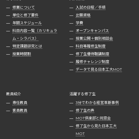
修業について
入試の日程／手順
単位と修了要件
出願資格
年間スケジュール
学費
科目内容一覧（カリキュラ
オープンキャンパス
ム・シラバス）
授業公開＋個別相談会
特定課題研究とは
科目等履修生制度
授業時間割
修了生優待聴講制度
履修チャレンジ制度
データで見る日本工大MOT
教員紹介
活躍する修了生
専任教員
3分でわかる経営革新事例
客員教員
修了生の声
MOT倶楽部と同窓会
修了生から見た日本工大
MOT