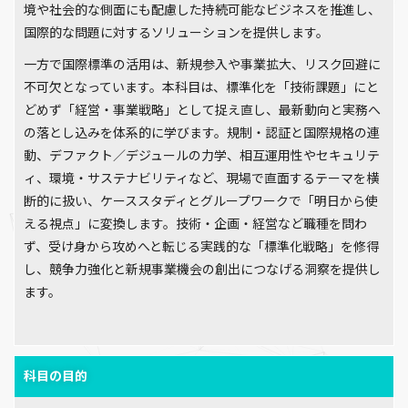
境や社会的な側面にも配慮した持続可能なビジネスを推進し、
国際的な問題に対するソリューションを提供します。
一方で国際標準の活用は、新規参入や事業拡大、リスク回避に
不可欠となっています。本科目は、標準化を「技術課題」にと
どめず「経営・事業戦略」として捉え直し、最新動向と実務へ
の落とし込みを体系的に学びます。規制・認証と国際規格の連
動、デファクト／デジュールの力学、相互運用性やセキュリテ
ィ、環境・サステナビリティなど、現場で直面するテーマを横
断的に扱い、ケーススタディとグループワークで「明日から使
える視点」に変換します。技術・企画・経営など職種を問わ
ず、受け身から攻めへと転じる実践的な「標準化戦略」を修得
し、競争力強化と新規事業機会の創出につなげる洞察を提供し
ます。
科目の目的