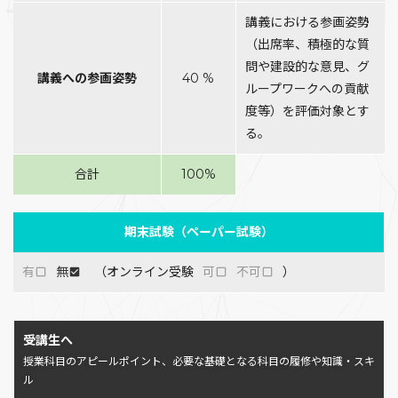
講義における参画姿勢
（出席率、積極的な質
問や建設的な意見、グ
講義への参画姿勢
40 %
ループワークへの貢献
度等）を評価対象とす
る。
合計
100%
期末試験（ペーパー試験）
有
無
（オンライン受験
可
不可
）
受講生へ
授業科目のアピールポイント、必要な基礎となる科目の履修や知識・スキ
ル