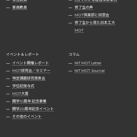
客員教員
修了生の声
MOT倶楽部と同窓会
修了生から見た日本工大
MOT
イベント＆レポート
コラム
イベント開催レポート
NIT MOT Letter
MOT研究会／セミナー
NIT MOT Journal
特定課題研究発表会
学位記授与式
MOT大賞
開学10周年 記念事業
開学20周年記念イベント
その他のイベント