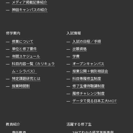
メディア掲載記事紹介
神田キャンパスの紹介
修学案内
入試情報
修業について
入試の日程／手順
単位と修了要件
出願資格
年間スケジュール
学費
科目内容一覧（カリキュラ
オープンキャンパス
ム・シラバス）
授業公開＋個別相談会
特定課題研究とは
科目等履修生制度
授業時間割
修了生優待聴講制度
履修チャレンジ制度
データで見る日本工大MOT
教員紹介
活躍する修了生
専任教員
3分でわかる経営革新事例