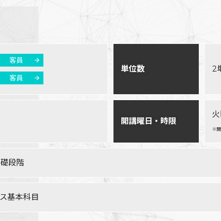
客員
単位数
2
客員
火
開講曜日・時限
※開
基礎段階
ース基本科目