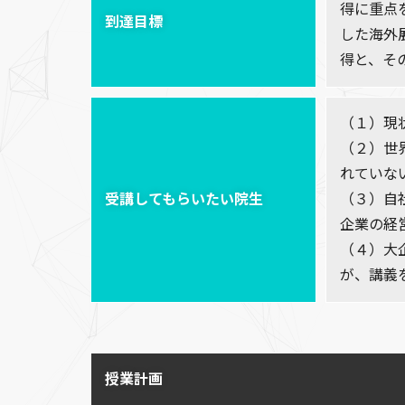
得に重点
到達目標
した海外
得と、そ
（１）現
（２）世
れていな
受講してもらいたい院生
（３）自
企業の経
（４）大
が、講義
授業計画