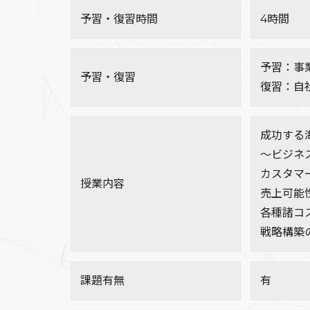
予習・復習時間
4時間
予習：事業
予習・復習
復習：自
成功する
～ビジネ
カスタマ
授業内容
売上可能
各種諸コ
戦略構築
課題有無
有