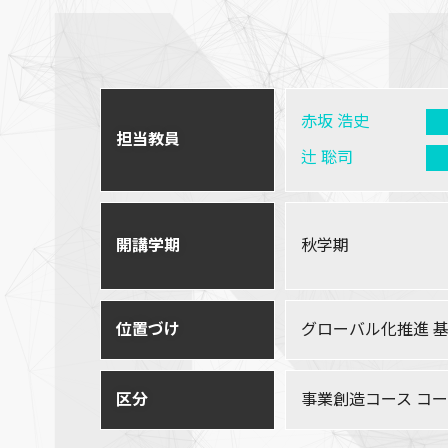
赤坂 浩史
担当教員
辻 聡司
開講学期
秋学期
位置づけ
グローバル化推進 
区分
事業創造コース コ