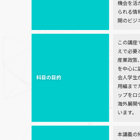
機会を活
られる情
開のビジ
この講座
えで必要
産業政策
を中心に
科目の目的
会人学生
用編まで
ップをロ
海外展開
います。
本講義の