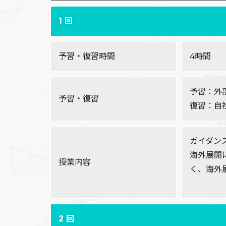
1 回
予習・復習時間
4時間
予習：外
予習・復習
復習：自
ガイダン
海外展開
授業内容
く、海外
2 回