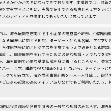
かせるか否かがカギになってきております。本講義では、最新
報を共有するとともに、実戦で使用できる知恵と考え方を身に
ネスのアイデアを具現化してもらいたいと思っています。
では、海外展開を志向する中小企業の経営者や幹部、中間管理
となる国際化に関する知識、ターゲットとなる各国、アジアや
、各種規制等に加えビジネスを実施するうえで必要となる許認
講義し、国際展開を実行するために必要な知識・ノウハウを習
が、海外展開で必要な基礎知識を身に着けるところから、豊富
カバーします。講義で得た知識を応用しながら、ターゲットと
ジックで組み立て、海外展開事業計画を一人一人作成し、御発
やご自身の起業の為のアイデア造りなどでもご利用いただき、
特徴は投資環境や各種制度等の一般的な知識のみならず、海外