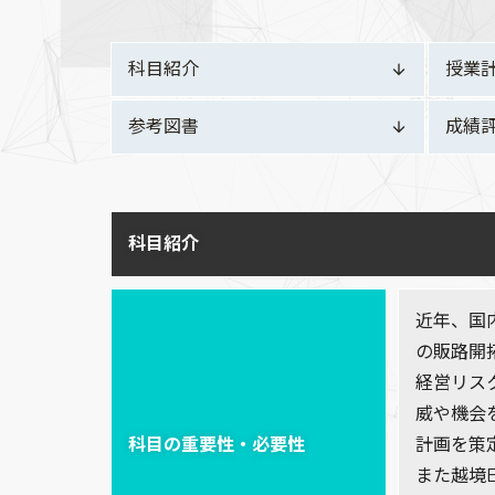
科目紹介
授業
参考図書
成績
科目紹介
近年、国
の販路開
経営リス
威や機会
科目の重要性・必要性
計画を策
また越境