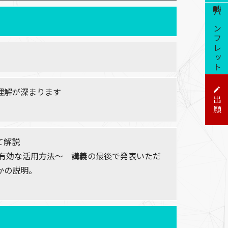
パンフレット
理解が深まります
出願
て解説
の有効な活用方法～ 講義の最後で発表いただ
かの説明。