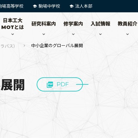
駒場高等学校
駒場中学校
法人本部
日本工大
研究科案内
修学案内
入試情報
教員紹介
MOTとは
中小企業のグローバル展開
シラバス）
ル展開
PDF