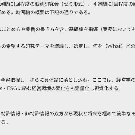
週間に1回程度の個別研究会（ゼミ形式）、４週間に1回程度
深める。時間軸の概要は下記の通りである。
のまとめ方や要旨の書き方を含む基礎論を指導（実務において
定
の希望する研究テーマを議論し、選定し、何を（What）どの
ら全容把握し、さらに具体論に落とし込む。ここでは、経営学
Gs・ESGに絡む経営環境の変化をも定量化し視覚化する。
、特許情報・非特許情報の双方から現状と将来を極めて簡単な
する。