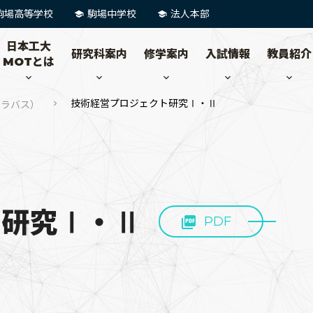
駒場高等学校
駒場中学校
法人本部
日本工大
研究科案内
修学案内
入試情報
教員紹介
MOTとは
技術経営プロジェクト研究Ⅰ・Ⅱ
シラバス）
ト研究Ⅰ・Ⅱ
PDF