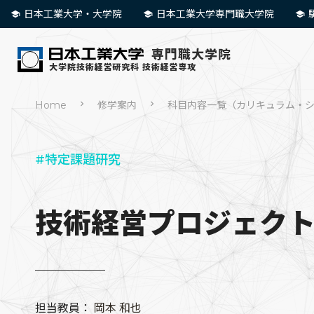
日本工業大学・大学院
日本工業大学専門職大学院
Home
修学案内
科目内容一覧（カリキュラム・
#特定課題研究
技術経営プロジェク
担当教員：
岡本 和也