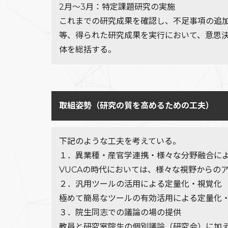
2月～3月：特定課題研究の実施
これまでの研究成果を確認し、不足事項の追
等、得られた研究成果を実行において、意思
体を総括する。
取組姿勢（研究の質を高めるための工夫）
下記のような工夫を考えている。
１．異業種・産官学連携・様々な分野融合に
VUCAの時代においては、様々な視野からの
２．汎用ツールの活用による定量化・視覚化
極めて簡易なツールの有効活用による定量化
３．院生同志での議論の場の提供
教員と研究室院生の個別議論（研究会）に加