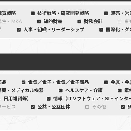
購買戦略
技術戦略・研究開発戦略
販売・営
再生・M&A
知的財産
財務会計
事
革
人事・組織・リーダーシップ
国際化・グ
部品
電気／電子・電気／電子部品
金属・金
医薬・メディカル機器
ヘルスケア・介護
素
、日用雑貨等）
情報（ITソフトウェア・SI・インタ
サービス
公共・公益団体
その他