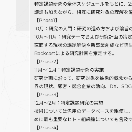
特定課題研究の全体スケジュールをもとに、2
議論も加えながら、相互に研究対象の理解を
【Phase1】
10月：研究の入門：研究の進め方および論旨
10月～11月：研究テーマおよび研究計画の策
直面する現状の課題解決や新事業創成など院生
Backcastによる研究計画を策定する。
【Phase2】
11月～12月：特定課題研究の実施
研究計画に沿って、研究対象を抽象的概念か
界の現状、顧客・競合企業の動向、DX、SD
【Phase3】
12月～2月：特定課題研究の実施
技術については汎用のデータベースを駆使し
めに最も重要なヒト・組織論についても言及
【Phase4】