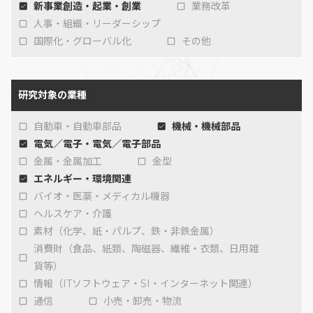
新事業創造・起業・創業
業務改革
人事・組織・リーダーシップ
国際化・グローバル化
その他
研究対象の業種
自動車・自動車部品
機械・機械部品
電気／電子・電気／電子部品
金属・金属加工
金型
エネルギー・環境関連
バイオ・医薬・メディカル機器
ヘルスケア・介護
素材（化学、紙・パルプ、鉄・非鉄金属）
消費財（食品、紙類、陶磁器、繊維・衣類、日用雑
貨等）
情報（ITソフトウェア・SI・インターネット関連）
通信
小売・卸売・物流