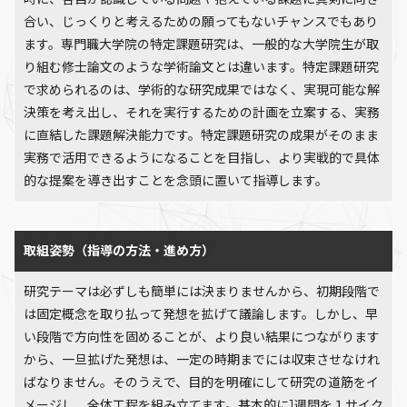
合い、じっくりと考えるための願ってもないチャンスでもあり
ます。専門職大学院の特定課題研究は、一般的な大学院生が取
り組む修士論文のような学術論文とは違います。特定課題研究
で求められるのは、学術的な研究成果ではなく、実現可能な解
決策を考え出し、それを実行するための計画を立案する、実務
に直結した課題解決能力です。特定課題研究の成果がそのまま
実務で活用できるようになることを目指し、より実戦的で具体
的な提案を導き出すことを念頭に置いて指導します。
取組姿勢（指導の方法・進め方）
研究テーマは必ずしも簡単には決まりませんから、初期段階で
は固定概念を取り払って発想を拡げて議論します。しかし、早
い段階で方向性を固めることが、より良い結果につながります
から、一旦拡げた発想は、一定の時期までには収束させなけれ
ばなりません。そのうえで、目的を明確にして研究の道筋をイ
メージし、全体工程を組み立てます。基本的に1週間を１サイク