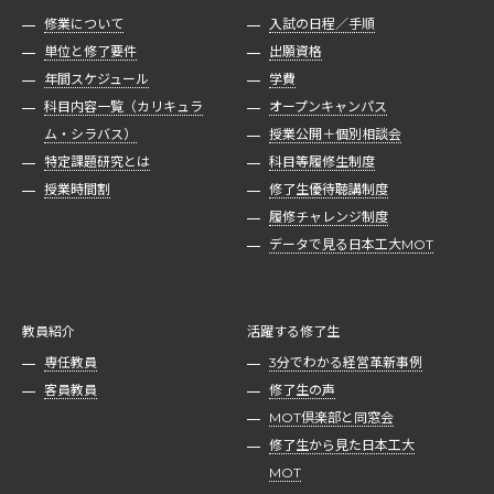
修業について
入試の日程／手順
単位と修了要件
出願資格
年間スケジュール
学費
科目内容一覧（カリキュラ
オープンキャンパス
ム・シラバス）
授業公開＋個別相談会
特定課題研究とは
科目等履修生制度
授業時間割
修了生優待聴講制度
履修チャレンジ制度
データで見る日本工大MOT
教員紹介
活躍する修了生
専任教員
3分でわかる経営革新事例
客員教員
修了生の声
MOT倶楽部と同窓会
修了生から見た日本工大
MOT