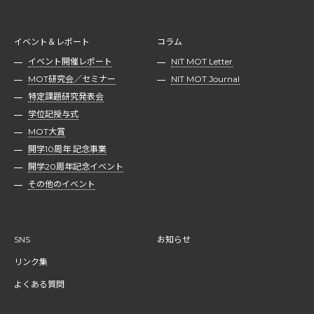
イベント＆レポート
コラム
イベント開催レポート
NIT MOT Letter
MOT研究会／セミナー
NIT MOT Journal
特定課題研究発表会
学位記授与式
MOT大賞
開学10周年 記念事業
開学20周年記念イベント
その他のイベント
SNS
お知らせ
リンク集
よくある質問