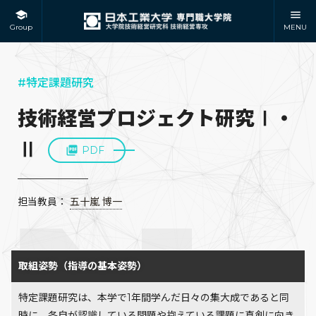
Group
MENU
#特定課題研究
技術経営プロジェクト研究Ⅰ・
Ⅱ
PDF
担当教員：
五十嵐 博一
取組姿勢（指導の基本姿勢）
特定課題研究は、本学で1年間学んだ日々の集大成であると同
時に、各自が認識している問題や抱えている課題に真剣に向き