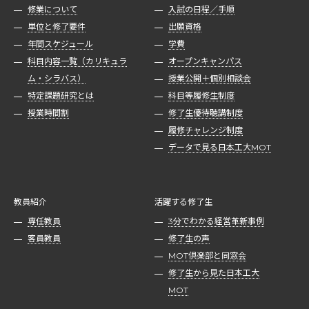
修業について
入試の日程／手順
単位と修了要件
出願資格
年間スケジュール
学費
科目内容一覧（カリキュラ
オープンキャンパス
ム・シラバス）
授業公開＋個別相談会
特定課題研究とは
科目等履修生制度
授業時間割
修了生優待聴講制度
履修チャレンジ制度
データで見る日本工大MOT
教員紹介
活躍する修了生
専任教員
3分でわかる経営革新事例
客員教員
修了生の声
MOT倶楽部と同窓会
修了生から見た日本工大
MOT