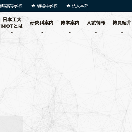
駒場高等学校
駒場中学校
法人本部
日本工大
研究科案内
修学案内
入試情報
教員紹介
MOTとは