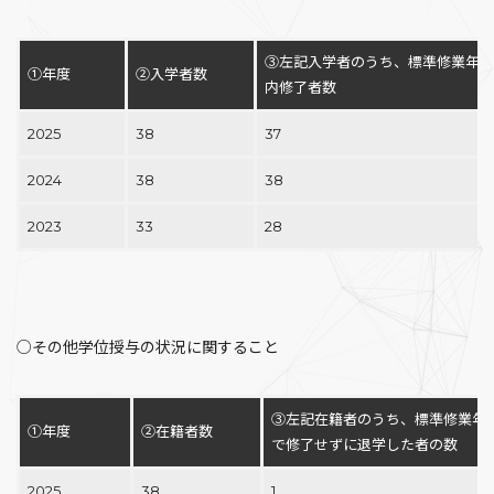
③左記入学者のうち、標準修業年限
①年度
②入学者数
内修了者数
2025
38
37
2024
38
38
2023
33
28
○その他学位授与の状況に関すること
③左記在籍者のうち、標準修業年
①年度
②在籍者数
で修了せずに退学した者の数
2025
38
1