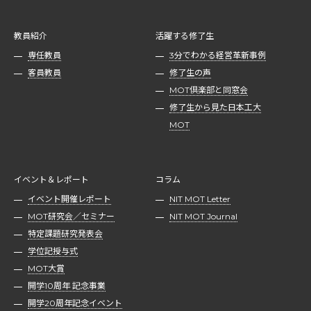
教員紹介
活躍する修了生
専任教員
3分でわかる経営革新事例
客員教員
修了生の声
MOT倶楽部と同窓会
修了生から見た日本工大
MOT
イベント＆レポート
コラム
イベント開催レポート
NIT MOT Letter
MOT研究会／セミナー
NIT MOT Journal
特定課題研究発表会
学位記授与式
MOT大賞
開学10周年 記念事業
開学20周年記念イベント