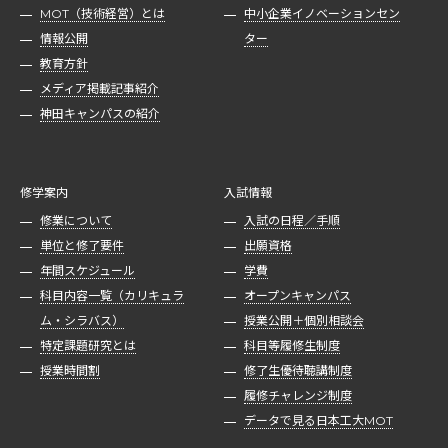
MOT（技術経営）とは
中小企業イノベーションセン
情報公開
ター
教育方針
メディア掲載記事紹介
神田キャンパスの紹介
修学案内
入試情報
修業について
入試の日程／手順
単位と修了要件
出願資格
年間スケジュール
学費
科目内容一覧（カリキュラ
オープンキャンパス
ム・シラバス）
授業公開＋個別相談会
特定課題研究とは
科目等履修生制度
授業時間割
修了生優待聴講制度
履修チャレンジ制度
データで見る日本工大MOT