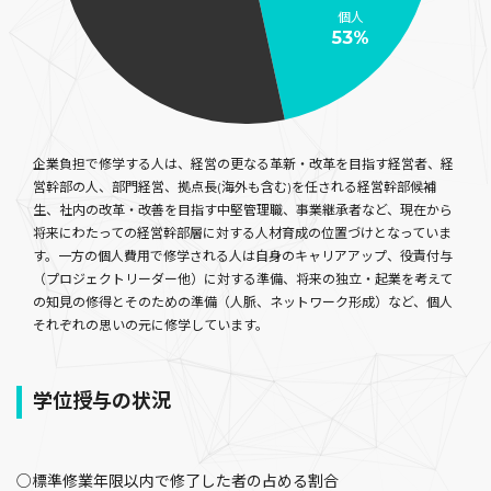
個人
53%
企業負担で修学する人は、経営の更なる革新・改革を目指す経営者、経
営幹部の人、部門経営、拠点長(海外も含む)を任される経営幹部候補
生、社内の改革・改善を目指す中堅管理職、事業継承者など、現在から
将来にわたっての経営幹部層に対する人材育成の位置づけとなっていま
す。一方の個人費用で修学される人は自身のキャリアアップ、役責付与
（プロジェクトリーダー他）に対する準備、将来の独立・起業を考えて
の知見の修得とそのための準備（人脈、ネットワーク形成）など、個人
それぞれの思いの元に修学しています。
学位授与の状況
○標準修業年限以内で修了した者の占める割合