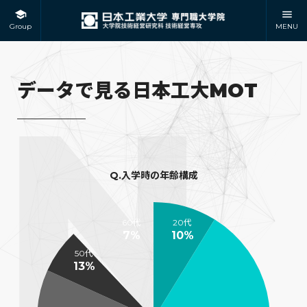
Group
MENU
データで見る日本工大MOT
Q.入学時の年齢構成
60代
20代
7%
10%
50代
13%