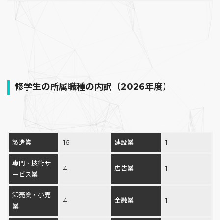
修学生の所属職種の内訳（2026年度）
製造業
16
建設業
1
専門・技術サ
4
広告業
1
ービス業
卸売業・小売
4
金融業
1
業