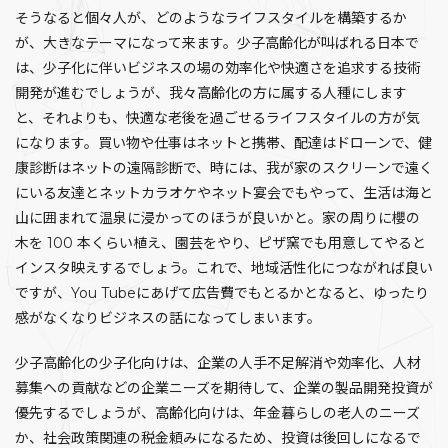
そうなると個々人が、どのようなライフスタイルを構築するか
が、大きなテーマになって来ます。少子高齢化が叫ばれる日本で
は、少子化に伴いビジネスの場の効率化や快適さを追求する技術
開発が進むでしょうが、我々高齢化の方に属する人種にします
と、それよりも、快適な老後を過ごせるライフスタイルの方が気
になります。買い物や仕事はネットと携帯、配達はドローンで、健
康診断はネットの遠隔診断で、時には、我が家のスクリーンで遠く
にいる友達とネットカラオケやネット宴会でもやって、生活は海と
山に囲まれて温泉に浸かってのほうが良いかと。家の周りに櫻の
木を 100 本くらい植え、園芸をやり、ピザ窯でも用意してやると
インスタ映えするでしょう。これで、地域活性化につながれば良い
ですが、You Tubeにあげて広告費でもとるかとなると、ゆったり
感がなくなりビジネスの話になってしまいます。
少子高齢化の少子化向けは、企業の人手不足解消や効率化、人材
募集への貢献などの企業ニーズを期待して、企業の製品開発投資が
優先するでしょうが、高齢化向けは、年金暮らしの老人のニーズ
か、社会政策関連の税金頼みになるため、投資は後回しになるで