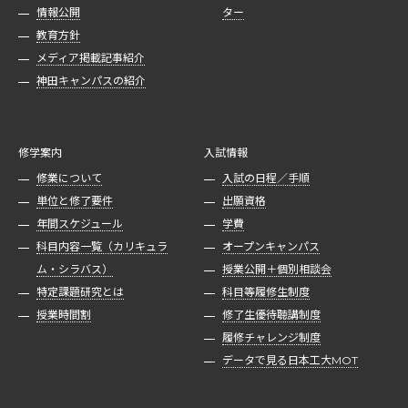
情報公開
ター
教育方針
メディア掲載記事紹介
神田キャンパスの紹介
修学案内
入試情報
修業について
入試の日程／手順
単位と修了要件
出願資格
年間スケジュール
学費
科目内容一覧（カリキュラ
オープンキャンパス
ム・シラバス）
授業公開＋個別相談会
特定課題研究とは
科目等履修生制度
授業時間割
修了生優待聴講制度
履修チャレンジ制度
データで見る日本工大MOT