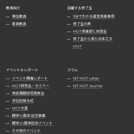
教員紹介
活躍する修了生
専任教員
3分でわかる経営革新事例
客員教員
修了生の声
MOT倶楽部と同窓会
修了生から見た日本工大
MOT
イベント＆レポート
コラム
イベント開催レポート
NIT MOT Letter
MOT研究会／セミナー
NIT MOT Journal
特定課題研究発表会
学位記授与式
MOT大賞
開学10周年 記念事業
開学20周年記念イベント
その他のイベント