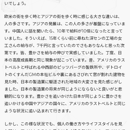
いでしょう。
欧米の街を歩く時とアジアの街を歩く時に感じる大きな違いは、
人の多さです。アジアの発展は、この人の多さが基盤になっていま
す。中国人に話を聞いたら、10年で給料が10倍になったと言って
いました。そういえば、15年くらい前に尋ねた深センの工場の女
工さんの給与が、7千円と言っていたのでさもありなんと思った次
第です。皆、豊かさを給与の伸びで実感していました。丁度、日
本の高度成長期と同じ現象が起こっています。昔、アメリカのラス
トベルトと呼ばれる中西部のピッツバーグの製鉄所や、デトロイ
トのくすんだGMの本社ビルや裏にあるさびれて窓が割れた建物を
見た時、日本の製造業に駆逐された地域の大変さを見た感じがし
ました。日本の製造業の将来が同じようにならないと良いがと悲
観的になります。豊かさを追いかけた日本が同じように豊かさを
追いかける中国やアジアの国々に、アメリカのラストベルトと同じ
ような状況に追い込まれて行きます。
しかし、この様な状況でも、個人の働き方やライフスタイルを見