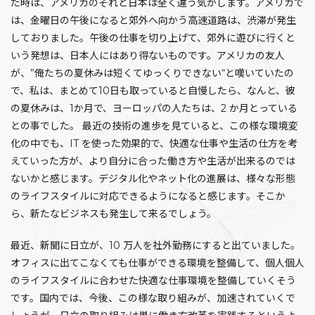
た時は、アメリカのそれと日本は全く違う気がします。アメリカで
は、金曜日の午後になると郊外へ向かう高速道路は、渋滞が発生
しておりました。午後の仕事を切り上げて、郊外に遊びに行くと
いう発想は、日本人にはあり得ないものです。アメリカの友人
が、”俺たちの夏休みは短くてゆっくりできない“と嘆いていたの
で、私は、まとめて10日も取っていると自慢したら、なんと、彼
の夏休みは、1か月で、ヨーロッパの人たちは、2 か月とっている
との事でした。 最近の技術の進歩を見ていると、この様な環境変
化の中でも、IT を使った効果的で、快適な仕事や生活の仕方を考
えていった方が、より自分に合った働き方や生活が出来るのでは
ないかと感じます。デジタル化やネット化の進展は、様々な形態
のライフスタイルに対応できるようになると感じます。そこか
ら、新たなビジネスも発生して来るでしょう。
最近、新聞に日立が、10 万人を社外勤務にすると出ていました。
オフィスに出てこなくても仕事ができる環境を整備して、個人個人
のライフスタイルに合わせた快適な仕事環境を整備していくそう
です。国内では、今後、この様な取り組みが、加速されていくで