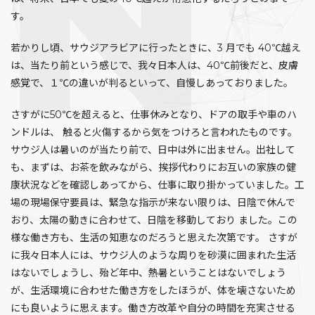
す。
若かりし頃、サウジアラビアに行ったときに、3 月でも 40℃越え
は、当たり前という感じで、我々日本人は、40℃前後だと、皮膚
感覚で、１℃の違いが判るといって、自慢しあっておりました。
さすがに50℃を超えると、仕事休みとなり、ドアの取手や車のハ
ンドルは、 触ると火傷するから気をつけろと言われたものです。
サウジ人は暑いのが当たり前で、日中は外に出ません。出社して
も、まずは、お茶を飲みながら、挨拶代わりにお互いの家族の健
康状況などを確認しあってから、仕事に取り掛かっていました。工
場の現場保守要員は、緊急な指示が来ない限りは、日陰で休んで
おり、太陽の動きに合わせて、日陰を移動しており ました。この
様な働き方も、生活の知恵なのだろうと思えた次第です。 さすが
に我々日本人には、サウジ人のような周りを砂漠に囲まれた生活
はないでしょうし、殆ど年中、熱暑ということはないでしょう
が、生活環境に合わせた働き方をしたほうが、体を壊さないため
にも良いように思えます。働き方改革や自分の時間を充実させる