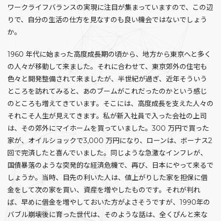
ワークライフバランスの実現に注目が集まっていますので、この辺
りで、自分の生活の仕方を見なすのも良い機会ではないでしょう
か。
1960 年代に始まった高度成長期の頃から、地方から東京へと多く
の人々が移動して来ました。それに合わせて、東京郊外の住宅も
色々と開発整備されて来ましたが、半世紀が過ぎ、近年そういう
ところを訪れてみると、あのブームがこれだったのかという感じ
のところも増えてきています。そこには、高度成長を支えた人々の
それこそ人生が見えてきます。私が新入社員で入った会社の上司
は、その郊外にマイホームを買っていました。300 万円で買った
家が、オイルショックで3,000 万円になり、ローンは、ボーナス2
回で完済したと喜んでいました。同じような急激なインフレが、
国債暴落のような突発的な経済危機で、再び、日本にやって来るで
しょうか。当時、目先の利いた人は、値上がりした家を担保に借
金をして次の家を買い、資産を増やしたものです。それが判れ
ば、早めに借金を増やしておいた方がよさそうですが、1990年の
バブル崩壊後に育った世代は、そのような話は、全くぴんと来な