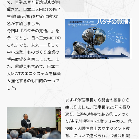
て、開学20周年記念式典が開
催され、日本工大MOTの修了
生/教員(元/現)を中心に約130
名が参加しました。
今回は『ハタチの覚悟。』を
テーマとし、日本工大MOTの
これまでと、未来──そして
中小企業、ものづくり企業の
将来展望を考察しました。ま
た、懇親会も含めて、日本工
大MOTのエコシステムを構築
＆強化するのも目的の一つで
した。
まず柳澤理事長から開会の挨拶から
始まりました。理事長は20年を振り
返り、当学の特長である①モノづく
り/実学/中堅中小企業フォーカス、②
技能・人間性向上のマネジメント教
育、について述べられ、今後は知識