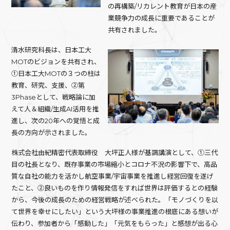
の再構築/リカレント教育が日本の産
業競争力の成長に重要であることが
共有されました。
清水研究科長は、日本工大
MOTのビジョンを共有され、
①日本工大MOTの３つの柱は
教育、研究、支援、②第
3Phaseとして、戦略論に加
えて人＆組織/生成AI活用を推
進し、次の20年への覚悟と成
長の方向が示されました。
株式会社由紀精密代表取締役 大坪正人様が基調講演として、①三代
目の社長となり、既存事業の市場縮小とコロナ不況の影響下で、高品
質な自社の能力を活かし航空事業/宇宙事業を推進し経営回復を遂げ
たこと、②良いものを作り情報発信をすれば世界は評価するとの経験
から、今後の成長のための経営戦略が述べられた。「モノづくりを以
て世界を幸せにしたい」という大坪様の事業推進の根底にある想いが
伝わり、参加者から「感動した」「元気をもらった」と感想が出る心