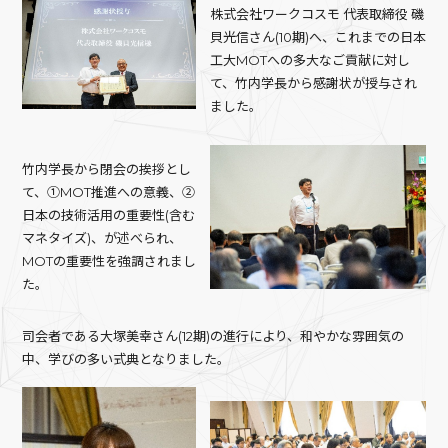
株式会社ワークコスモ 代表取締役 磯
貝光信さん(10期)へ、これまでの日本
工大MOTへの多大なご貢献に対し
て、竹内学長から感謝状が授与され
ました。
竹内学長から閉会の挨拶とし
て、①MOT推進への意義、②
日本の技術活用の重要性(含む
マネタイズ)、が述べられ、
MOTの重要性を強調されまし
た。
司会者である大塚美幸さん(12期)の進行により、和やかな雰囲気の
中、学びの多い式典となりました。