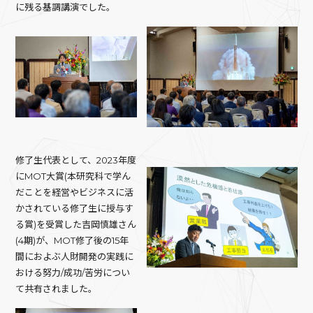
に残る基調講演でした。
修了生代表として、2023年度
にMOT大賞(本研究科で学ん
だことを経営やビジネスに活
かされている修了生に授与す
る賞)を受賞した吉岡慎雄さん
(4期)が、MOT修了後の15年
間におよぶ人財開発の実践に
おける努力/成功/苦労につい
て共有されました。