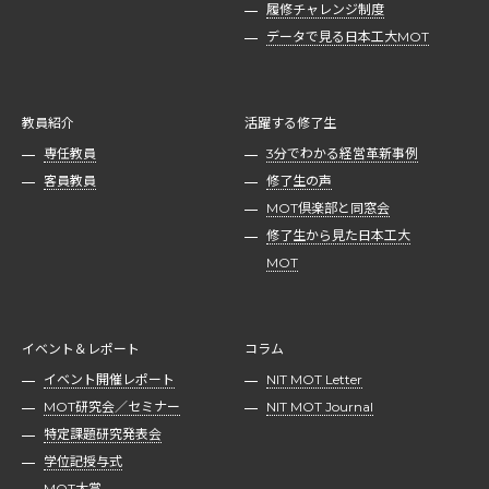
履修チャレンジ制度
データで見る日本工大MOT
教員紹介
活躍する修了生
専任教員
3分でわかる経営革新事例
客員教員
修了生の声
MOT倶楽部と同窓会
修了生から見た日本工大
MOT
イベント＆レポート
コラム
イベント開催レポート
NIT MOT Letter
MOT研究会／セミナー
NIT MOT Journal
特定課題研究発表会
学位記授与式
MOT大賞