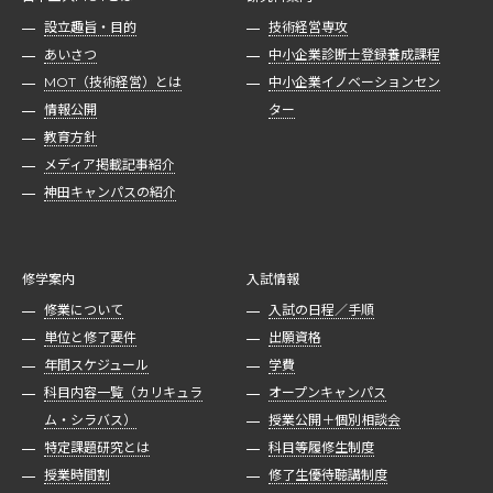
設立趣旨・目的
技術経営専攻
あいさつ
中小企業診断士登録養成課程
MOT（技術経営）とは
中小企業イノベーションセン
情報公開
ター
教育方針
メディア掲載記事紹介
神田キャンパスの紹介
修学案内
入試情報
修業について
入試の日程／手順
単位と修了要件
出願資格
年間スケジュール
学費
科目内容一覧（カリキュラ
オープンキャンパス
ム・シラバス）
授業公開＋個別相談会
特定課題研究とは
科目等履修生制度
授業時間割
修了生優待聴講制度