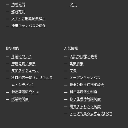
情報公開
ター
教育方針
メディア掲載記事紹介
神田キャンパスの紹介
修学案内
入試情報
修業について
入試の日程／手順
単位と修了要件
出願資格
年間スケジュール
学費
科目内容一覧（カリキュラ
オープンキャンパス
ム・シラバス）
授業公開＋個別相談会
特定課題研究とは
科目等履修生制度
授業時間割
修了生優待聴講制度
履修チャレンジ制度
データで見る日本工大MOT