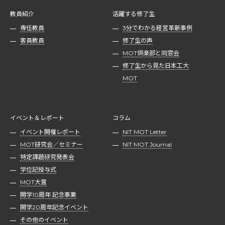
教員紹介
活躍する修了生
専任教員
3分でわかる経営革新事例
客員教員
修了生の声
MOT倶楽部と同窓会
修了生から見た日本工大
MOT
イベント＆レポート
コラム
イベント開催レポート
NIT MOT Letter
MOT研究会／セミナー
NIT MOT Journal
特定課題研究発表会
学位記授与式
MOT大賞
開学10周年 記念事業
開学20周年記念イベント
その他のイベント