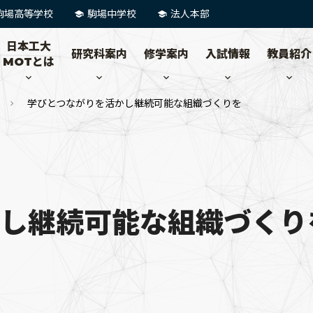
駒場高等学校
駒場中学校
法人本部
日本工大
研究科案内
修学案内
入試情報
教員紹介
MOTとは
学びとつながりを活かし継続可能な組織づくりを
かし継続可能な組織づくり