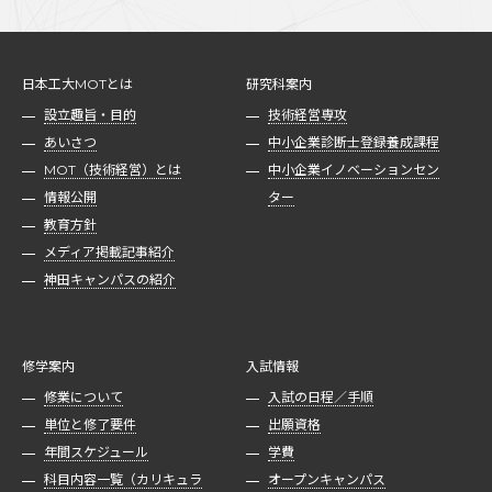
日本工大MOTとは
研究科案内
設立趣旨・目的
技術経営専攻
あいさつ
中小企業診断士登録養成課程
MOT（技術経営）とは
中小企業イノベーションセン
情報公開
ター
教育方針
メディア掲載記事紹介
神田キャンパスの紹介
修学案内
入試情報
修業について
入試の日程／手順
単位と修了要件
出願資格
年間スケジュール
学費
科目内容一覧（カリキュラ
オープンキャンパス