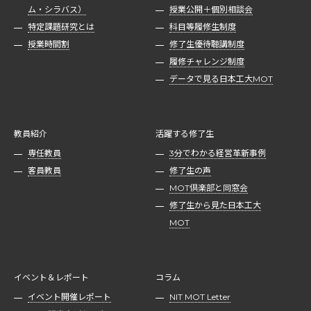
ム・シラバス）
授業公開＋個別相談会
特定課題研究とは
科目等履修生制度
授業時間割
修了生優待聴講制度
履修チャレンジ制度
データで見る日本工大MOT
教員紹介
活躍する修了生
専任教員
3分でわかる経営革新事例
客員教員
修了生の声
MOT倶楽部と同窓会
修了生から見た日本工大
MOT
イベント＆レポート
コラム
イベント開催レポート
NIT MOT Letter