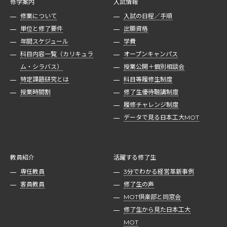
修学案内
入試情報
修業について
入試の日程／手順
単位と修了要件
出願資格
年間スケジュール
学費
科目内容一覧（カリキュラ
オープンキャンパス
ム・シラバス）
授業公開＋個別相談会
特定課題研究とは
科目等履修生制度
授業時間割
修了生優待聴講制度
履修チャレンジ制度
データで見る日本工大MOT
教員紹介
活躍する修了生
専任教員
3分でわかる経営革新事例
客員教員
修了生の声
MOT倶楽部と同窓会
修了生から見た日本工大
MOT