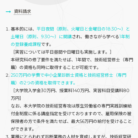
資料請求
基本的には、
平日夜間（原則、火曜日と金曜日の18:30～）と
土曜日（原則、9:30～）に開講
され、働きながら学べる
1年制
の登録養成課程
です。
［実習については平日昼間や日曜日も実施します。］
本研究科の修了要件を満たせば、1年間で、技術経営修士（専門
職）の資格も同時に取得することが可能です。
250万円の学費で中小企業診断士資格と技術経営修士（専門
職）の2つの資格を取得できます。
［大学院入学金30万円、授業料140万円、実習科目受講料80
万円］
なお、本大学院の技術経営専攻は厚生労働省の専門実践訓練給
付金制度に係る講座指定を受けておりますので、雇用保険の被
保険者の方で条件を満たせば、最大56万円の給付を受けること
ができます。
業種にとらわれず診断業務の人材を育成しますが、技術経営研