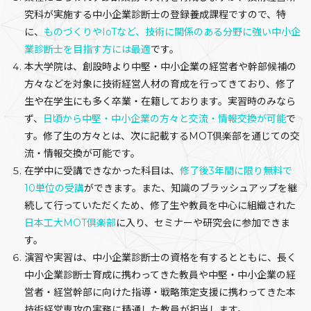
究科が実施する中小企業診断士の登録養成課程ですので、特
に、
ものづくりやIoTなど、技術に関係のある分野に強い中小企
業診断士を目指す方には最適
です。
本大学院は、創設時より中堅・中小企業の経営者や幹部候補の
方々などを対象に技術経営人材の育成を行ってきており、修了
生や在学生にも多く卒業・在籍しております。実習時のみなら
ず、
日頃から中堅・中小企業の方々と交流・情報交換が可能
で
す。修了生の方々とは、次に記載するMOT倶楽部を通じての交
流・情報交換が可能です。
在学中に受講できなかった科目は、
修了後3年間に限り無料で
10単位の受講
ができます。また、知識のブラッシュアップを継
続して行っていただくため、修了生や教員を中心に組織された
日本工大MOT倶楽部
に入り、セミナーや研究会に参加できま
す。
演習や実習は、中小企業診断士の資格を有するとともに、長く
中小企業診断士育成に携わってきた教員や中堅・中小企業の経
営者・経営幹部に向けた指導・戦略策定支援に携わってきた本
技術経営専攻の実務に精通した教員が担当します。