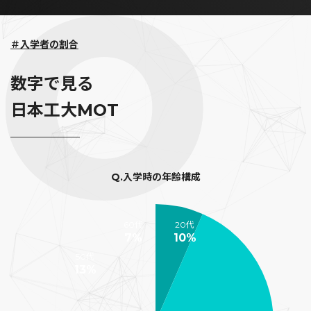
＃入学者の割合
数字で見る
日本工大MOT
Q.入学時の年齢構成
60代
20代
7%
10%
50代
13%