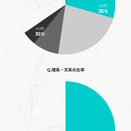
30代
35%
40代
35%
Q.理系・文系の比率
文系
31%