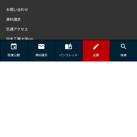
お問い合わせ
資料請求
交通アクセス
日本工業大学HP
個人情報保護方針
授業公開
資料請求
パンフレット
出願
検索
メール配信停止
〒101-0051 東京都千代田区神田神保町2-5
【 TEL 】03-3511-7591
【 FAX 】03-3511-7594
© Nippon Institute of Technology, All Rights Reserved.