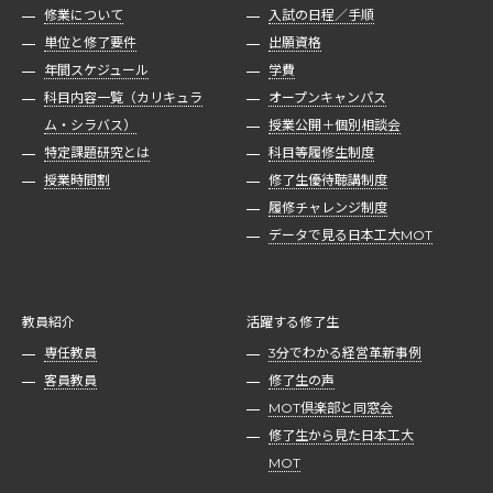
修業について
入試の日程／手順
単位と修了要件
出願資格
年間スケジュール
学費
科目内容一覧（カリキュラ
オープンキャンパス
ム・シラバス）
授業公開＋個別相談会
特定課題研究とは
科目等履修生制度
授業時間割
修了生優待聴講制度
履修チャレンジ制度
データで見る日本工大MOT
教員紹介
活躍する修了生
専任教員
3分でわかる経営革新事例
客員教員
修了生の声
MOT倶楽部と同窓会
修了生から見た日本工大
MOT