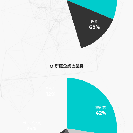
理系
69%
Q.所属企業の業種
その他
12%
製造業
42%
サービス業
24%