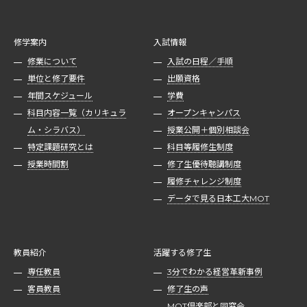
修学案内
入試情報
修業について
入試の日程／手順
単位と修了要件
出願資格
年間スケジュール
学費
科目内容一覧（カリキュラ
オープンキャンパス
ム・シラバス）
授業公開＋個別相談会
特定課題研究とは
科目等履修生制度
授業時間割
修了生優待聴講制度
履修チャレンジ制度
データで見る日本工大MOT
教員紹介
活躍する修了生
専任教員
3分でわかる経営革新事例
客員教員
修了生の声
MOT倶楽部と同窓会