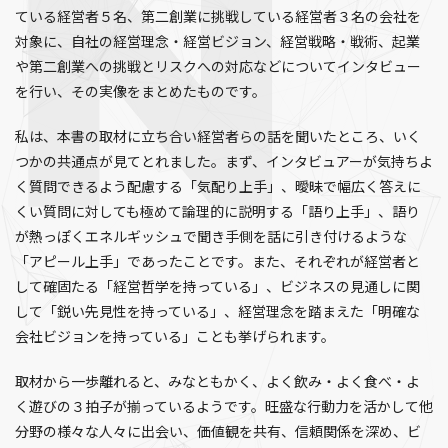
ている経営者５名、第二創業に挑戦している経営者３名の会社を
対象に、自社の経営理念・経営ビジョン、経営戦略・戦術、起業
や第二創業への挑戦とリスクへの対応などについてインタビュー
を行い、その実像をまとめたものです。
私は、本書の取材に立ち合い経営者らの話を聞いたところ、いく
つかの共通点が見てとれました。まず、インタビュアーが気持ちよ
く質問できるよう配慮する「気配り上手」、曖昧で幅広く答えに
くい質問に対しても極めて論理的に説明する「語り上手」、語り
が熱っぽくエネルギッシュで聞き手側を話に引き付けるような
「アピール上手」であったことです。また、それぞれが経営者と
して確固たる「経営哲学を持っている」、ビジネスの見通しに関
して「鋭い先見性を持っている」、経営理念を踏まえた「明確な
会社ビジョンを持っている」ことも挙げられます。
取材から一歩離れると、みなともかく、よく飲み・よく食べ・よ
く遊びの３拍子が揃っているようです。旺盛な行動力を活かして他
分野の様々な人々に出会い、価値観を共有、信頼関係を深め、ビ