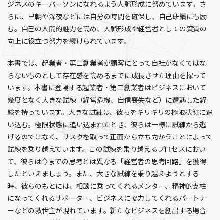
ジネスのキーパーソンになれるよう人脈形成に努めています。さ
らに、早朝や深夜などには自分の時間を確保し、自己研鑽にも励
む。自己の人間的魅力を高め、人脈形成や経営者としての資質の
向上に役立つ努力を続けられています。
本書では、起業者・第二創業者が顧客にとって自社がなくてはな
らないものとして存在感を高めるまでに成長させた理由を探って
います。本書に登場する起業者・第二創業者はビジネスにおいて
幾度となく大きな試練（経営危機、自信喪失など）に遭遇した経
験を持っています。大きな試練は、彼らをギリギリの極限状態に追
い込む。極限状態に追い込まれたとき、彼らは一様に試練から逃
げるのではなく、リスクを取って正面から立ち向かうことによって
試練を乗り越えています。この試練を乗り越えるプロセスにおい
て、彼らは今までの思考とは異なる「経営者の思考回路」を獲得
したといえましょう。また、大きな試練を乗り越えようとする
時、彼らのもとには、相談に乗ってくれるメンター、精神的支柱
になってくれるサポーター、ビジネスに協力してくれるパートナ
ーなどの救世主が現れています。新たなビジネスを創出する場合