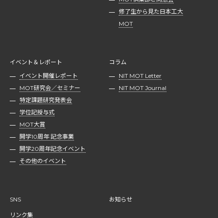
修了生から見た日本工大
MOT
イベント＆レポート
コラム
イベント開催レポート
NIT MOT Letter
MOT研究会／セミナー
NIT MOT Journal
特定課題研究発表会
学位記授与式
MOT大賞
開学10周年 記念事業
開学20周年記念イベント
その他のイベント
SNS
お知らせ
リンク集