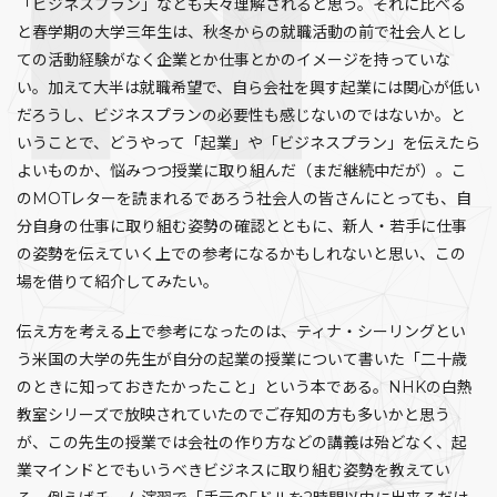
「ビジネスプラン」なども夫々理解されると思う。それに比べる
と春学期の大学三年生は、秋冬からの就職活動の前で社会人とし
ての活動経験がなく企業とか仕事とかのイメージを持っていな
い。加えて大半は就職希望で、自ら会社を興す起業には関心が低い
だろうし、ビジネスプランの必要性も感じないのではないか。と
いうことで、どうやって「起業」や「ビジネスプラン」を伝えたら
よいものか、悩みつつ授業に取り組んだ（まだ継続中だが）。こ
のMOTレターを読まれるであろう社会人の皆さんにとっても、自
分自身の仕事に取り組む姿勢の確認とともに、新人・若手に仕事
の姿勢を伝えていく上での参考になるかもしれないと思い、この
場を借りて紹介してみたい。
伝え方を考える上で参考になったのは、ティナ・シーリングとい
う米国の大学の先生が自分の起業の授業について書いた「二十歳
のときに知っておきたかったこと」という本である。NHKの白熱
教室シリーズで放映されていたのでご存知の方も多いかと思う
が、この先生の授業では会社の作り方などの講義は殆どなく、起
業マインドとでもいうべきビジネスに取り組む姿勢を教えてい