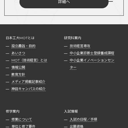
詳細へ
日本工大MOTとは
研究科案内
設立趣旨・目的
技術経営専攻
あいさつ
中小企業診断士登録養成課程
MOT（技術経営）とは
中小企業イノベーションセン
情報公開
ター
教育方針
メディア掲載記事紹介
神田キャンパスの紹介
修学案内
入試情報
修業について
入試の日程／手順
単位と修了要件
出願資格