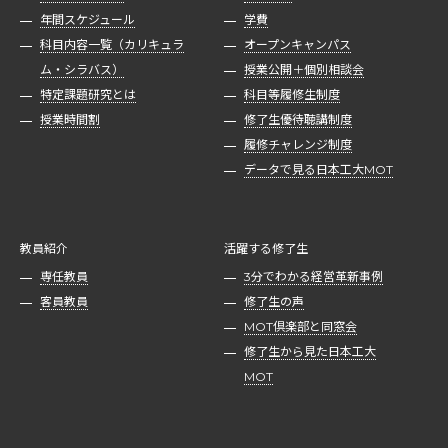
年間スケジュール
学費
科目内容一覧（カリキュラ
オープンキャンパス
ム・シラバス）
授業公開＋個別相談会
特定課題研究とは
科目等履修生制度
授業時間割
修了生優待聴講制度
履修チャレンジ制度
データで見る日本工大MOT
教員紹介
活躍する修了生
専任教員
3分でわかる経営革新事例
客員教員
修了生の声
MOT倶楽部と同窓会
修了生から見た日本工大
MOT