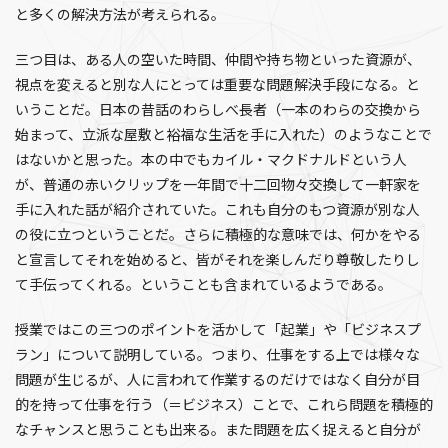
と多くの解決方法が考えられる。
三つ目は、ある人の空いた時間、仲間や持ち物といった資源が、
視点を変えると別な人にとっては重要な問題解決手段になる。と
いうことだ。日本の昔話のわらしべ長者（一本のわらの交換から
始まって、立派な屋敷と裕福な生活を手に入れた）のようなことで
はないかと思った。本の中でもカイル・マクドナルドという人
が、普通の赤いクリップを一年間で十二回物々交換して一軒家を
手に入れた話が紹介されていた。これも自分のもつ資源が別な人
の役に立つということだ。さらに積極的な意味では、何かをやる
と宣言してそれを始めると、皆がそれを楽しんだり尊敬したりし
て手伝ってくれる。ということも含まれているようである。
授業ではこの三つのポイントを活かして「起業」や「ビジネスプ
ラン」について説明している。つまり、仕事をする上では様々な
問題が生じるが、人に言われて作業するのだけではなく自分が目
的を持って仕事を行う（＝ビジネス）ことで、これら問題を積極的
なチャンスと思うことも出来る。また問題を広く捉えると自分が