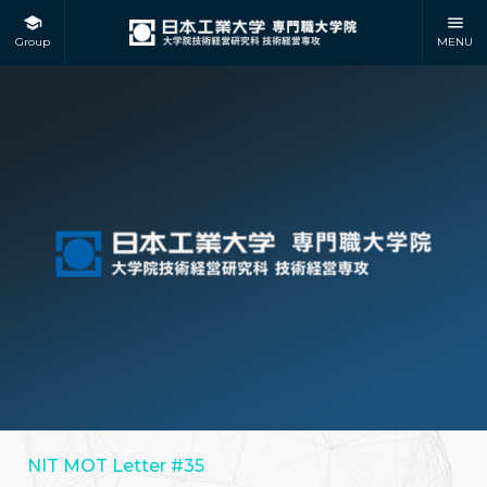
Group
MENU
NIT MOT Letter #35