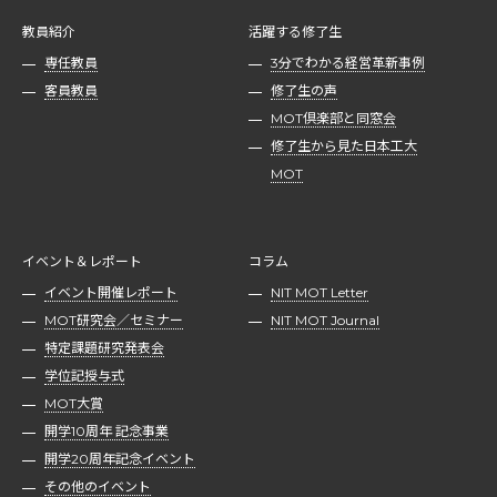
教員紹介
活躍する修了生
専任教員
3分でわかる経営革新事例
客員教員
修了生の声
MOT倶楽部と同窓会
修了生から見た日本工大
MOT
イベント＆レポート
コラム
イベント開催レポート
NIT MOT Letter
MOT研究会／セミナー
NIT MOT Journal
特定課題研究発表会
学位記授与式
MOT大賞
開学10周年 記念事業
開学20周年記念イベント
その他のイベント