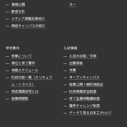
情報公開
ター
教育方針
メディア掲載記事紹介
神田キャンパスの紹介
修学案内
入試情報
修業について
入試の日程／手順
単位と修了要件
出願資格
年間スケジュール
学費
科目内容一覧（カリキュラ
オープンキャンパス
ム・シラバス）
授業公開＋個別相談会
特定課題研究とは
科目等履修生制度
授業時間割
修了生優待聴講制度
履修チャレンジ制度
データで見る日本工大MOT