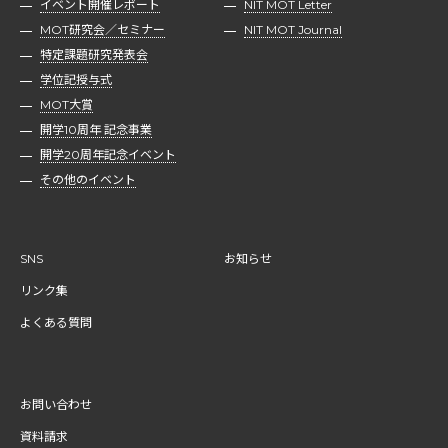
イベント開催レポート
NIT MOT Letter
MOT研究会／セミナー
NIT MOT Journal
特定課題研究発表会
学位記授与式
MOT大賞
開学10周年 記念事業
開学20周年記念イベント
その他のイベント
SNS
お知らせ
リンク集
よくある質問
お問い合わせ
資料請求