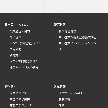
日本工大MOTとは
研究科案内
設立趣旨・目的
技術経営専攻
あいさつ
中小企業診断士登録養成課程
MOT（技術経営）とは
中小企業イノベーションセン
情報公開
ター
教育方針
メディア掲載記事紹介
神田キャンパスの紹介
修学案内
入試情報
修業について
入試の日程／手順
単位と修了要件
出願資格
年間スケジュール
学費