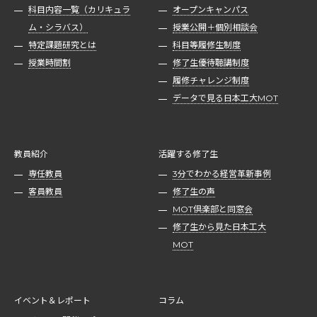
科目内容一覧（カリキュラ
オープンキャンパス
ム・シラバス）
授業公開＋個別相談会
特定課題研究とは
科目等履修生制度
授業時間割
修了生優待聴講制度
履修チャレンジ制度
データで見る日本工大MOT
教員紹介
活躍する修了生
専任教員
3分でわかる経営革新事例
客員教員
修了生の声
MOT倶楽部と同窓会
修了生から見た日本工大
MOT
イベント＆レポート
コラム