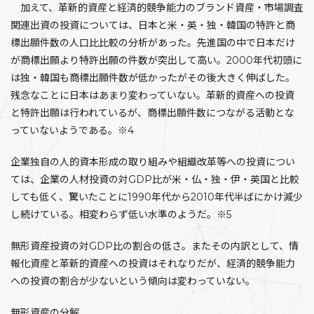
加えて、革新的資産と経済的競争能力のブランド資産・市場調査
関連出資の投資については、日本と米・英・独・韓国の特許と商
標出願件数の人口比比較の分析があった。先進国の中で日本だけ
が商標出願より特許出願の件数が突出して高い。2000年代初頭に
は独・韓国も商標出願件数が低かったがその後大きく伸ばした。
残念なことに日本はあまり変わっていない。革新的資産への投資
と特許出願は行われているが、商標出願件数につながる活動とな
っていないようである。※4
企業独自の人的資本形成の取り組みや組織改革等への投資につい
ては、企業の人材投資の対GDP比が米・仏・独・伊・英国と比較
しても低く、驚いたことに1990年代から2010年代半ばにかけ減少
し続けている。相変わらず低い水準のようだ。※5
無形資産投資の対GDP比の割合の低さ。またその内訳として、情
報化資産と革新的資産への投資はそれなりだが、経済的競争能力
への投資の割合が少ないという傾向は変わっていない。
無形資産の分解