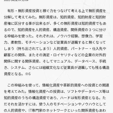
有形・無形資産投資と稼ぐ力をつなげて考える上で無形資産を
分解して考えてみた。無形資産は、知的資産、知的財産と知的財
産権に区分する事が出来るが、多くの無形資産は知的資産でもあ
るので、知的資産を人的資産、構造資産、関係資産の３つに分け
る枠組みを使った。それぞれは、ノウハウ経験、想像力、学習
力、柔軟性、モチベーションなど従業員が退職すると無くなって
しまう（持ち出されてしまう）人的資産、パートナー・仕入先や
顧客との関係、またその満足・ロイヤリティなどの企業の対外的
関係に関する関係資産、そしてマニュアル、データベース、手続
き、システム、さらには組織文化など従業員が退職しても残る構造
資産となる。※6
この枠組みを使って、情報化資産や革新的資産への投資との関連
を考えてみた。情報化資産への投資は、ソフトやデータベース等は
知的資産のうちの構造資産であり、ハードは有形資産となる。た
だそれを活かすには、使う人のモチベーションやノウハウとして
の人的資産や、IT専門家のネットワークといった関係資産もあわ