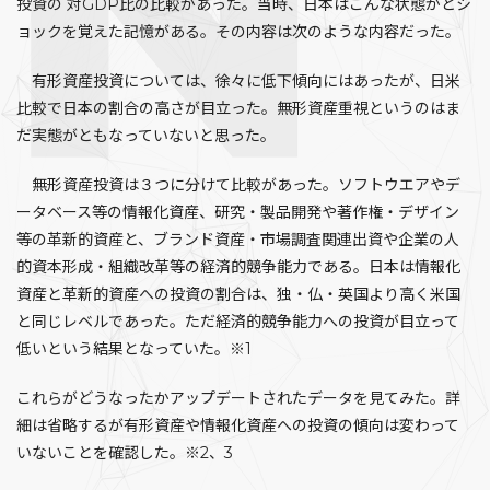
投資の 対GDP比の比較があった。当時、日本はこんな状態かとシ
ョックを覚えた記憶がある。その内容は次のような内容だった。
有形資産投資については、徐々に低下傾向にはあったが、日米
比較で日本の割合の高さが目立った。無形資産重視というのはま
だ実態がともなっていないと思った。
無形資産投資は３つに分けて比較があった。ソフトウエアやデ
ータベース等の情報化資産、研究・製品開発や著作権・デザイン
等の革新的資産と、ブランド資産・市場調査関連出資や企業の人
的資本形成・組織改革等の経済的競争能力である。日本は情報化
資産と革新的資産への投資の割合は、独・仏・英国より高く米国
と同じレベルであった。ただ経済的競争能力への投資が目立って
低いという結果となっていた。※1
これらがどうなったかアップデートされたデータを見てみた。詳
細は省略するが有形資産や情報化資産への投資の傾向は変わって
いないことを確認した。※2、3