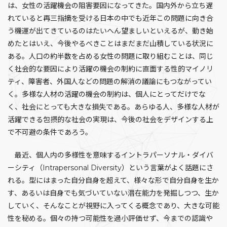
は、女性の活躍機会の阻害要因になってきた。国内外から立ち遅
れていると再三指摘を受ける日本の中でも近年この問題に向き合
う機運が出てきているのはたいへん望ましいといえるが、動き始
めたとはいえ、今後やるべきことはまだまだ山積している状況に
ある。人口の約半数を占める女性の問題に取り組むことは、同じ
く社会的な要因により活躍の機会の制約に直面する性的マイノリ
ティ、障害者、外国人などの問題の解消の議論にもつながってい
く。多様な人材の活躍の機会の制約は、個人にとってだけでな
く、社会にとっても大きな損失である。あらゆる人、多様な人材が
活躍できる包摂的な社会の実現は、今後の社会をデザインする上
で不可避の条件であろう。
最近、個人内の多様性を意味するイントラパーソナル・ダイバ
ーシティ（Intrapersonal Diversity）という言葉がよく話題にさ
れる。型にはまった自分自身を超えて、様々な形で自分自身を生か
す、あるいは自身でも気づいていない潜在能力を発掘しつつ、生か
していく、そんなことが視野に入ってくる概念であり、大きな可能
性を秘める。個々の持つ可能性を過小評価せず、今までの認識や