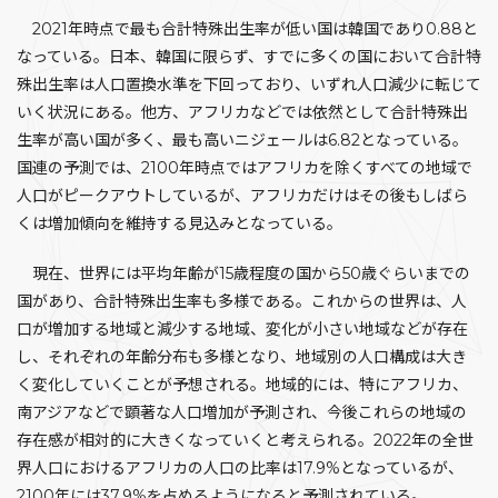
2021年時点で最も合計特殊出生率が低い国は韓国であり0.88と
なっている。日本、韓国に限らず、すでに多くの国において合計特
殊出生率は人口置換水準を下回っており、いずれ人口減少に転じて
いく状況にある。他方、アフリカなどでは依然として合計特殊出
生率が高い国が多く、最も高いニジェールは6.82となっている。
国連の予測では、2100年時点ではアフリカを除くすべての地域で
人口がピークアウトしているが、アフリカだけはその後もしばら
くは増加傾向を維持する見込みとなっている。
現在、世界には平均年齢が15歳程度の国から50歳ぐらいまでの
国があり、合計特殊出生率も多様である。これからの世界は、人
口が増加する地域と減少する地域、変化が小さい地域などが存在
し、それぞれの年齢分布も多様となり、地域別の人口構成は大き
く変化していくことが予想される。地域的には、特にアフリカ、
南アジアなどで顕著な人口増加が予測され、今後これらの地域の
存在感が相対的に大きくなっていくと考えられる。2022年の全世
界人口におけるアフリカの人口の比率は17.9%となっているが、
2100年には37.9%を占めるようになると予測されている。