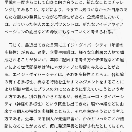
常識を一度さらにして自身と向き合うこと、新たなことにチャレ
ンジしてみること、などにより、今までは気づかなかった自身のあ
らたな能力の発見につながる可能性がある。企業経営において
は、こういった個人のエンパワメントは、新たなアイデアやイノ
ベーションの創出などの源泉にもなっていくと考えられる。
同じく、最近出てきた言葉にエイジ・ダイバーシティ（年齢の
多様性）がある。通常、企業や組織は、様々な年齢層の人材で構
成されることが多いが、年齢に起因する考え方や価値観などの違
いによる世代間格差は時にネガティブな影響を与えることがあ
る。エイジ・ダイバーシティは、それを多様性ととらえ、各年齢
の有する多様性、異なる特徴を生かすマネジメントをすることに
より組織や個人にプラスの力になるように変えていこうという考
え方である。別の視点からとなるが、最近ニューロ・ダイバーシ
ティ（神経の多様性）という概念も出てきた。脳や神経などに由
来する個人の特徴を多様性ととらえ、それを生かそうという考え
方である。近年、ある個人が発達障害か、否かといったことが議
論になることがあるが、仮に発達障害と診断されたとしてもそれ