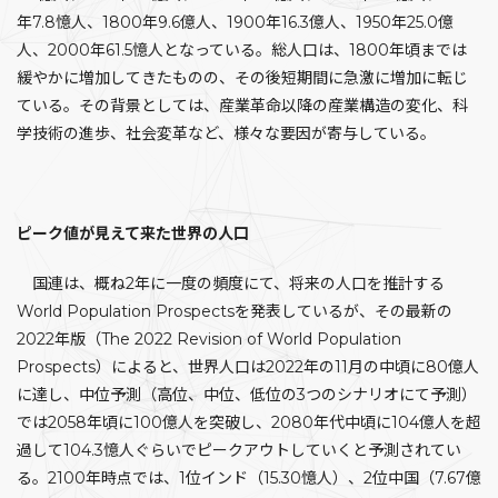
年7.8憶人、1800年9.6億人、1900年16.3億人、1950年25.0億
人、2000年61.5憶人となっている。総人口は、1800年頃までは
緩やかに増加してきたものの、その後短期間に急激に増加に転じ
ている。その背景としては、産業革命以降の産業構造の変化、科
学技術の進歩、社会変革など、様々な要因が寄与している。
ピーク値が見えて来た世界の人口
国連は、概ね2年に一度の頻度にて、将来の人口を推計する
World Population Prospectsを発表しているが、その最新の
2022年版（The 2022 Revision of World Population
Prospects）によると、世界人口は2022年の11月の中頃に80億人
に達し、中位予測（高位、中位、低位の3つのシナリオにて予測）
では2058年頃に100億人を突破し、2080年代中頃に104億人を超
過して104.3憶人ぐらいでピークアウトしていくと予測されてい
る。2100年時点では、1位インド（15.30憶人）、2位中国（7.67億