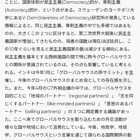
ことに、国家体制が民主主義(Democracy)的か、専制主義
(Autocracy)的か、という点がある。スウェーデンのヨーテボリ大
学にあるV-Dem(Varieties of Democracy)研究所の発表している
情報によると、同じ民主主義、専制主義の中でも多様ではあるも
のの、大きくこの２つに区分すると、第二次世界大戦後に民主主
義国家が増加してきたものの、両者の国数は現在ほぼ拮抗し、こ
の10年ぐらいを見ると民主主義国家の数は減少する傾向にある。
民主主義を基本とする西側諸国の間で特に昨今グローバルサウス
との関係が意識されているのは、その点も影響していると考えら
れる。インドは今年1月に「グローバルサウスの声サミット」を主
催し、今後のグローバルサウスのまとめ役としての存在感を示し
た。また、今年4月のG7外相会議の中では、グローバルサウスを
目的ごとに「地域のパートナー（regional partners）」「志を同
じくするパートナー（like-minded partners）」「意思のあるパ
ートナー（willing partners）」の３つに再定義する議論があっ
た。ここへ来てグローバルサウスを取り込むための外交活動が
様々な国や地域において活発化している。今後、地政学、地経
学、グローバルサウスという言葉を通じて語られる国際関係の動