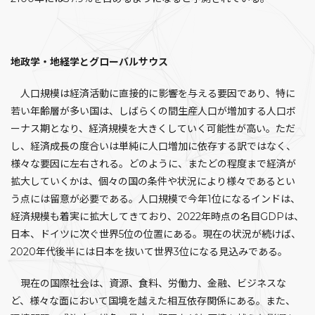
地政学・地経学とグローバルサウス
人口規模は経済活動に直接的に影響を与える要因であり、特に
若い年齢層が多い国は、しばらくの間生産人口が増加する人口ボ
ーナス期となり、経済規模を大きくしていく可能性が高い。ただ
し、経済成長の度合いは単純に人口増加に依存する訳ではなく、
様々な要因に左右される。どのように、またどの程度まで経済が
拡大していくかは、個々の国の条件や状況により様々であるとい
う点には留意が必要である。人口規模で今年1位になるインドは、
経済規模も着実に拡大してきており、2022年時点の名目GDPは、
日本、ドイツに次ぐ世界5位の位置にある。現在の状況が続けば、
2020年代後半には日本を抜いて世界3位になる見込みである。
現在の国際社会は、資源、食料、労働力、金融、ビジネスな
ど、様々な面において国境を越えた相互依存関係にある。また、