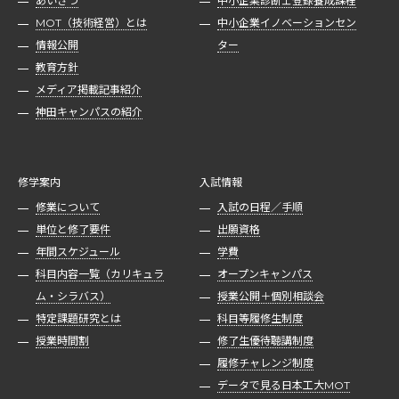
あいさつ
中小企業診断士登録養成課程
MOT（技術経営）とは
中小企業イノベーションセン
情報公開
ター
教育方針
メディア掲載記事紹介
神田キャンパスの紹介
修学案内
入試情報
修業について
入試の日程／手順
単位と修了要件
出願資格
年間スケジュール
学費
科目内容一覧（カリキュラ
オープンキャンパス
ム・シラバス）
授業公開＋個別相談会
特定課題研究とは
科目等履修生制度
授業時間割
修了生優待聴講制度
履修チャレンジ制度
データで見る日本工大MOT