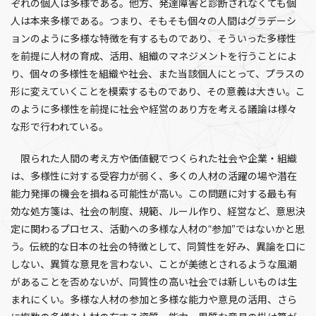
ぞれの個人は多様である。他方、発達障害と診断されなくても個
人は本来多様である。つまり、そもそも個々の人間はグラデーシ
ョンのように多様な特徴を有するものであり、そういった多様性
を前提に人材の育成、活用、組織のマネジメントを行うことによ
り、個々の多様性を組織や社会、また当該個人にとって、プラスの
形に変えていくことを模索するものであり、その意義は大きい。こ
のように多様性を前提に社会や経営のあり方を考える議論は様々
な形で行われている。
限られた人間の考え方や価値観でつくられた社会や企業・組織
は、多様性に対する受容力が弱く、多くの人材の活躍の場や潜在
能力発揮の機会を損ねる可能性が高い。この問題に対する最も有
効な処方箋は、社会の制度、規範、ルール作り、経営など、意思決
定に関わるプロセス、活動への多様な人材の“参加”ではないかと思
う。伝統的な日本の社会の特徴として、同質性を好み、異論を口に
しない、異質な意見を言わない、ことが美徳とされるような風潮
があることを否めないが、同質性の高い社会では新しいものは生
まれにくい。多様な人材の参加と多様な能力や意見の活用、さら