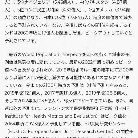
人）、3位ナイジェリア（5.46億人）、4位パキスタン（4.87億
人）、5位コンゴ民主共和国（4.32億人）、6位アメリカ（3.94億
人）の順位となり、日本は33位（7364万人）程度の順位まで減少
すると予測されている。なお、今後しばらくの間1位を維持するイ
ンドは2060年頃に17億人を超過した後、ピークアウトしていくと
予測されている。
最近のWorld Population Prospectsを辿って行くと将来の予
測値は発表の度に変化している。最新の2022年版で初めてピーク
値への言及がなされたが、2019年版までは一定の確率にて2100年
より以前に人口が安定し減少する可能性があるとの言及にとどま
っている。今までの2100年時点の予測値（中位予測）をみると、
2015年版112.1億人、2017年版111.8億人、2019年版108.8億人、
そして2022年版103.5億人と、徐々に下がってきている。また、国
連以外の予測では、ワシントン大学保健指標評価研究所（IHME:
Institute for Health Metrics and Evaluation）はピーク値を
2064年頃に97.3億人と予測している他、EU共同研究センター
（EU-JRC: European Union Joint Research Center）の中位予