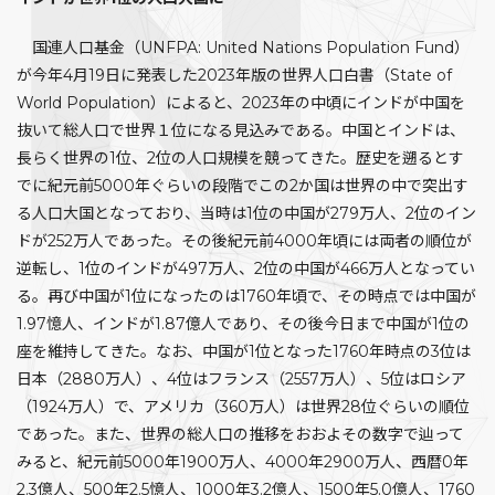
国連人口基金（UNFPA: United Nations Population Fund）
が今年4月19日に発表した2023年版の世界人口白書（State of
World Population）によると、2023年の中頃にインドが中国を
抜いて総人口で世界１位になる見込みである。中国とインドは、
長らく世界の1位、2位の人口規模を競ってきた。歴史を遡るとす
でに紀元前5000年ぐらいの段階でこの2か国は世界の中で突出す
る人口大国となっており、当時は1位の中国が279万人、2位のイン
ドが252万人であった。その後紀元前4000年頃には両者の順位が
逆転し、1位のインドが497万人、2位の中国が466万人となってい
る。再び中国が1位になったのは1760年頃で、その時点では中国が
1.97憶人、インドが1.87億人であり、その後今日まで中国が1位の
座を維持してきた。なお、中国が1位となった1760年時点の3位は
日本（2880万人）、4位はフランス（2557万人）、5位はロシア
（1924万人）で、アメリカ（360万人）は世界28位ぐらいの順位
であった。また、世界の総人口の推移をおおよその数字で辿って
みると、紀元前5000年1900万人、4000年2900万人、西暦0年
2.3億人、500年2.5憶人、1000年3.2億人、1500年5.0億人、1760