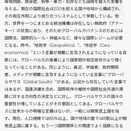
環境問題、感染症、紛争・暴力・犯罪なども国境を越えた影響を
与える。現在の国際社会は200を超える国や地域から構成され、
その相互作用により成り立つシステムとして挙動している。他
方、世界を一つにまとめる統治機構は存在しない無政府（アナー
キー）の状態にあり、そのためグローバルガバナンスのためには
国際法、国際的ルール・枠組みなど、様々な国際レジームが必要
となる。昨今、“地政学（Geopolitics）”、“地経学（Geo-
economics）”という言葉が頻繁に言及されるようになっている背
景には、グローバル化の進展により国家間の相互依存がより強く
なっていることがある。同じように、最近、学識者、政府関係
者、メディアが頻繁に言及するようになっている言葉に“グローバ
ルサウス（Global South）”がある。以前から存在していた言葉で
はあるが、国連決議を含め、国際秩序の維持や国際社会共通の課
題に対する方向性の決定などに対し、グローバルサウスの国々の
重要性が増していることがその要因としてある。グローバルサウ
スに従来からの明確な定義はないが、一般には開発途上国を指
す。現在、人口規模では85％以上、国や地域の数では8割以上が開
発途上国に属する。もう一つ国際関係との関連でよく話題になる