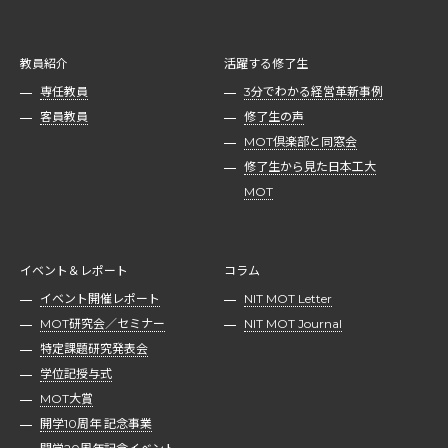
教員紹介
活躍する修了生
専任教員
3分でわかる経営革新事例
客員教員
修了生の声
MOT倶楽部と同窓会
修了生から見た日本工大
MOT
イベント＆レポート
コラム
イベント開催レポート
NIT MOT Letter
MOT研究会／セミナー
NIT MOT Journal
特定課題研究発表会
学位記授与式
MOT大賞
開学10周年 記念事業