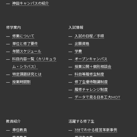
神田キャンパスの紹介
修学案内
入試情報
修業について
入試の日程／手順
単位と修了要件
出願資格
年間スケジュール
学費
科目内容一覧（カリキュラ
オープンキャンパス
ム・シラバス）
授業公開＋個別相談会
特定課題研究とは
科目等履修生制度
授業時間割
修了生優待聴講制度
履修チャレンジ制度
データで見る日本工大MOT
教員紹介
活躍する修了生
専任教員
3分でわかる経営革新事例