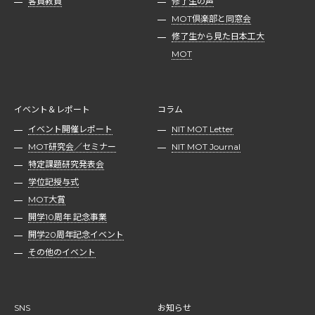
客員教員
修了生の声
MOT倶楽部と同窓会
修了生から見た日本工大
MOT
イベント＆レポート
コラム
イベント開催レポート
NIT MOT Letter
MOT研究会／セミナー
NIT MOT Journal
特定課題研究発表会
学位記授与式
MOT大賞
開学10周年 記念事業
開学20周年記念イベント
その他のイベント
SNS
お知らせ