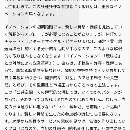
活性化します。この多種多様な参加者による対話は、重要なイノ
ベーションの場となります。
イノベーションの初期段階では、新しい発想・価値を見出してい
く解釈的なアプローチが必要になることがありますが、MITのリ
チャード・ㇾスターとマイケル・ピオーリよれば、通常企業は課
題解決を目的とする分析的な活動が中心なので、このような解釈
的な取り組みをしなくなります（『イノベーション：「曖昧さ」
との対話による企業革新』）。彼らは、多様性を許容・理解しあ
って、異なる職業や多様な経歴、幅広い視野を持つ人々が参加して
自由奔放に語り合う、開放的な「対話」のできる場を「公共空
間」と呼び、その重要性と市場圧力から守るべきと主張します。
この「公共空間」での解釈的な活動では、いくつかのパターンが
あって、それを当てはめれば済むものではありません。むしろ、当
初の計画通りには進まないという「曖昧さ」を前提とした活動と
なります。新しい発想を生むため参加者の流動性も必要になりま
す。対話から製品やサービスの意味を見つけ、価値を作り出してい
くプロセスなので、当初の計画や目的も変化します。互恵性に基づ