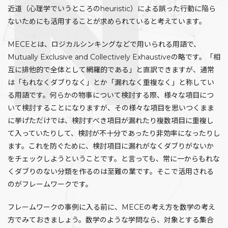
近道（心理学でいうところのheuristic）による誤った行動に陥ら
ないためにも活用することが求められていると考えています。
MECEとは、ロジカルシンキングなどで用いられる用語で、
Mutually Exclusive and Collectively Exhaustiveの略です。「相
互に排他的で全体として網羅的である」と直訳できますが、通常
は「もれなくダブりなく」とか「漏れなく重複なく」と称してい
る用語です。何らかの物事について検討する際、様々な項目につ
いて検討することになりますが、その様々な項目を思いつくまま
に挙げただけでは、検討すべき項目が漏れたり複数項目に重複し
て入っていたりして、検討が不十分であったり非効率になったりし
ます。これを防ぐために、検討項目に漏れがなくダブりがないか
をチェックしようということです。と言っても、常に一からもれな
くダブりのない分類を作るのは至難の業です。そこで活用される
のがフレームワークです。
フレームワークの事例に入る前に、MECEの考え方を数学の考え
方でみておきましょう。数学のような学問なら、対象とする集合