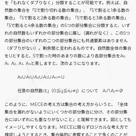
を「もれなくダブりなく」分類することが可能です。例えば、自
然数の集合を「5で割り切れる数の集合」、「5で割ると1余る数の
集合」「5で割ると2余る数の集合」「5で割ると3余る数の集合」
「5で割ると4余る数の集合」の5つの部分集合に分類すると、いず
れの自然数もいずれかの部分集合に属し（漏れがなく）、この5つ
の部分集合のいずれの二つの部分集合にも共通要素はありません
（ダブりがない）。剰余類と言われるものです。自然数全体の集合
をUとすると、5で割った時のあまりの数により各部分集合をA
0
、
A
A
A
A
と表しますと、次のようになります。
1
、
2
、
3
、
4
A
∪A
∪A
∪A
∪A
＝U
0
1
2
3
4
任意の自然数iとj（0≦i,j≦4,i≠j）について A
∩A
＝∅
i
j
このように、MECEの考え方は集合の考え方からいうと、「全体
集合を漏れがないようにいくつかの部分集合に分け、その部分集
合にはいずれにも重なりがないこと」と理解できます。図としても
イメージしやすくなります。MECEに限らずロジカルな考え方で
検証しようとするとき、集合論的に考察することで多くのことが