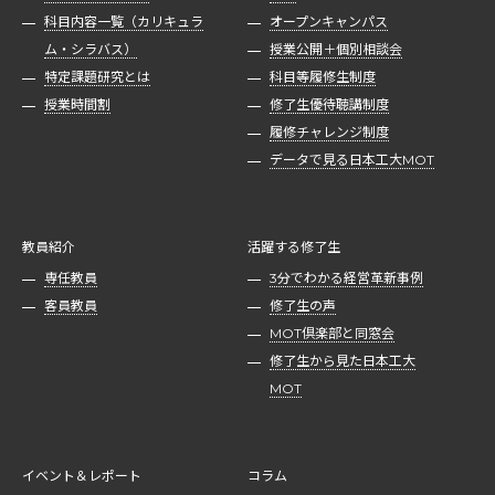
科目内容一覧（カリキュラ
オープンキャンパス
ム・シラバス）
授業公開＋個別相談会
特定課題研究とは
科目等履修生制度
授業時間割
修了生優待聴講制度
履修チャレンジ制度
データで見る日本工大MOT
教員紹介
活躍する修了生
専任教員
3分でわかる経営革新事例
客員教員
修了生の声
MOT倶楽部と同窓会
修了生から見た日本工大
MOT
イベント＆レポート
コラム