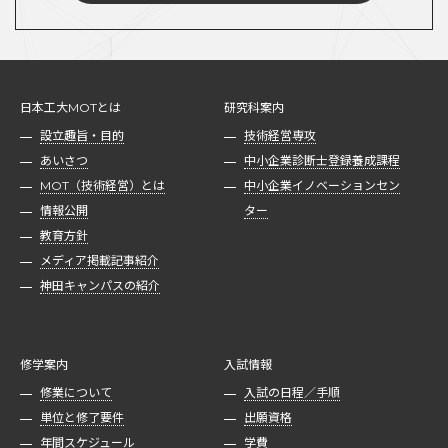
日本工大MOTとは
研究科案内
設立趣旨・目的
技術経営専攻
あいさつ
中小企業診断士登録養成課程
MOT（技術経営）とは
中小企業イノベーションセン
情報公開
ター
教育方針
メディア掲載記事紹介
神田キャンパスの紹介
修学案内
入試情報
修業について
入試の日程／手順
単位と修了要件
出願資格
年間スケジュール
学費