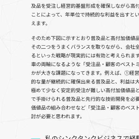
及品を受注し経営的基盤形成を確保しながら高
ことによって、年単位で持続的な利益を出すと
えます。
そのため下図に示すとおり普及品と高付加価値
その二つをうまくバランスを取りながら、会社
るといった戦略が現実的には有効と考えられま
車の両輪になるような「受注品・顧客のベスト
かが大きな課題になってきます。例えば、①経
的な量が継続的に確保出来る普及品と、利益は
極めて少なく安定的受注が難しい高付加価値品
で手掛けられる普及品と先行的な技術開発を必
価値品の組み合わせなど「受注品・顧客のベス
討が必要と思われます。
私のシンクタンクビジネスで経