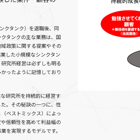
シンクタンク）を退職後、同
ンクタンクの主な業務は、国
地域政策に関する提案やその
起業した小規模なシンクタン
、研究所経営は必ずしも明る
多かったように記憶しており
模な研究所を持続的に経営す
した。その秘訣の一つに、性
と（ベストミックス）によっ
度や信頼性を高めて利益幅の
事業を実現するモデルです。