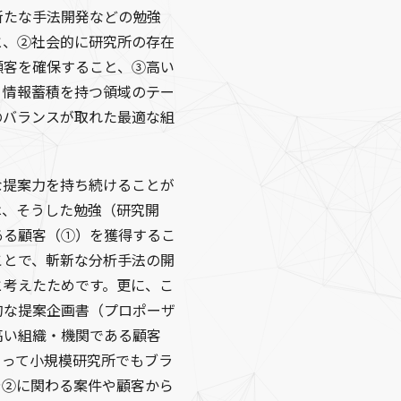
新たな手法開発などの勉強
と、②社会的に研究所の存在
顧客を確保すること、③高い
、情報蓄積を持つ領域のテー
のバランスが取れた最適な組
な提案力を持ち続けることが
は、そうした勉強（研究開
ある顧客（①）を獲得するこ
ことで、斬新な分析手法の開
と考えたためです。更に、こ
的な提案企画書（プロポーザ
高い組織・機関である顧客
よって小規模研究所でもブラ
や②に関わる案件や顧客から