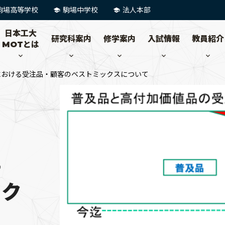
駒場高等学校
駒場中学校
法人本部
日本工大
研究科案内
修学案内
入試情報
教員紹介
MOTとは
における受注品・顧客のベストミックスについて
注
ック