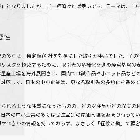
成」となりましたが、ご一読頂ければ幸いです。テーマは、「
要性
業の多くは、特定顧客1社を対象にした取引が中心でした。その
のリスクを軽減するために、取引先の多様化を進め経営基盤の
は量産工場を海外展開させ、国内では試作品や小ロット品など
に対応して、日本の中小企業は、更なる取引先の多角化を進め
けられるような体質になったものの、どの受注品がどの程度の
、日本の中小企業の多くは受注品別の原価管理をあまり行って
保すべきかの情報を持っておらず、まさしく「経験と勘」で顧