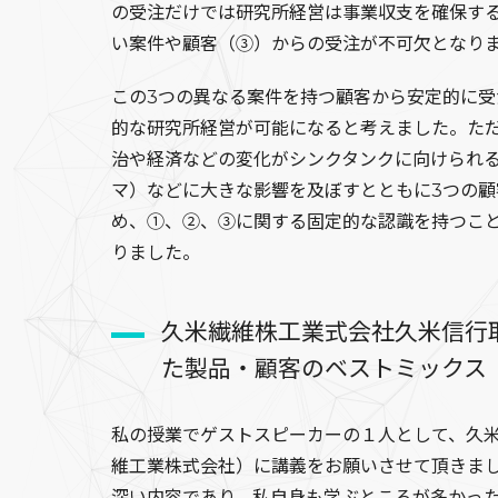
の受注だけでは研究所経営は事業収支を確保す
い案件や顧客（③）からの受注が不可欠となり
この3つの異なる案件を持つ顧客から安定的に受
的な研究所経営が可能になると考えました。た
治や経済などの変化がシンクタンクに向けられ
マ）などに大きな影響を及ぼすとともに3つの
め、①、②、③に関する固定的な認識を持つこ
りました。
久米繊維株工業式会社久米信行
た製品・顧客のベストミックス
私の授業でゲストスピーカーの１人として、久
維工業株式会社）に講義をお願いさせて頂きま
深い内容であり、私自身も学ぶところが多かっ