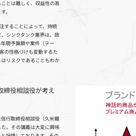
ることは難しく、収益性の高
ます。
注することによって、持続
だ、シンクタンク業界は、政
る年間予算額や案件（テー
顧客の性格づけも変動するた
とはリスクであることもわか
取締役相談役が考え
米信行取締役相談役（久米繊
した。その講義は大変に興味
たと記憶しております。その