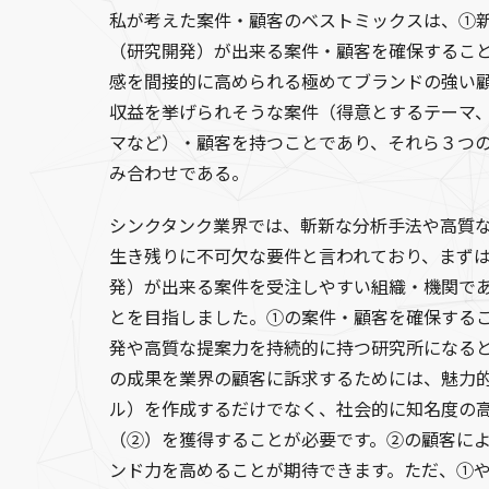
私が考えた案件・顧客のベストミックスは、①
（研究開発）が出来る案件・顧客を確保するこ
感を間接的に高められる極めてブランドの強い
収益を挙げられそうな案件（得意とするテーマ
マなど）・顧客を持つことであり、それら３つ
み合わせである。
シンクタンク業界では、斬新な分析手法や高質
生き残りに不可欠な要件と言われており、まず
発）が出来る案件を受注しやすい組織・機関で
とを目指しました。①の案件・顧客を確保する
発や高質な提案力を持続的に持つ研究所になる
の成果を業界の顧客に訴求するためには、魅力
ル）を作成するだけでなく、社会的に知名度の
（②）を獲得することが必要です。②の顧客に
ンド力を高めることが期待できます。ただ、①