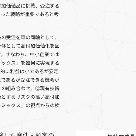
付加価値品に挑戦、受注する
いった戦略が重要であると考
品の受注を車の両輪として、
全体として高付加価値化を図
す。すなわち、中小企業では
ミックス」を如何に実現する
営的に利益は小であるが安定
大であるが受注できる機会が
との組み合わせ、②現有技術
要とするリスクの高い高付加
トミックス」の視点からの検
験した案件・顧客の