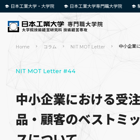
日本工業大学・大学院
日本工業大学専門職大学院
中小企業
Home
コラム
NIT MOT Letter
NIT MOT Letter #44
中小企業における受
品・顧客のベストミ
スについて