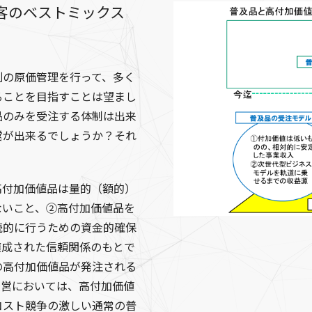
客のベストミックス
別の原価管理を行って、多く
ることを目指すことは望まし
品のみを受注する体制は出来
営が出来るでしょうか？それ
高付加価値品は量的（額的）
ないこと、②高付加価値品を
続的に行うための資金的確保
醸成された信頼関係のもとで
の高付加価値品が発注される
経営においては、高付加価値
コスト競争の激しい通常の普