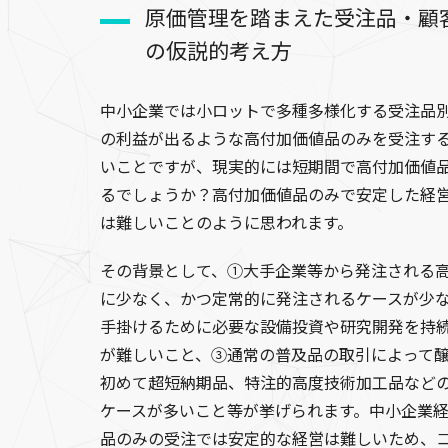
原価管理を踏まえた受注品・顧
の仮説的考え方
中小企業では小ロットで多種多様化する受注品
の利益が出るような高付加価値品のみを受注す
いことですが、現実的には短期間で高付加価値
るでしょうか？高付加価値品のみで安定した経
は難しいことのように思われます。
その背景として、①大手企業等から発注される
に少なく、かつ定常的に発注されるケースが少
手掛けるために必要な設備投資や研究開発を持
が難しいこと、③通常の普及品の取引によって
初めて超短納期品、特注的高度技術加工品など
ケースが多いこと等が挙げられます。中小企業
品のみの受注では安定的な経営は難しいため、