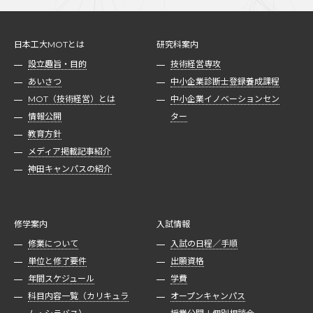
日本工大MOTとは
研究科案内
設立趣旨・目的
技術経営専攻
あいさつ
中小企業診断士登録養成課程
MOT（技術経営）とは
中小企業イノベーションセン
情報公開
ター
教育方針
メディア掲載記事紹介
神田キャンパスの紹介
修学案内
入試情報
修業について
入試の日程／手順
単位と修了要件
出願資格
年間スケジュール
学費
科目内容一覧（カリキュラ
オープンキャンパス