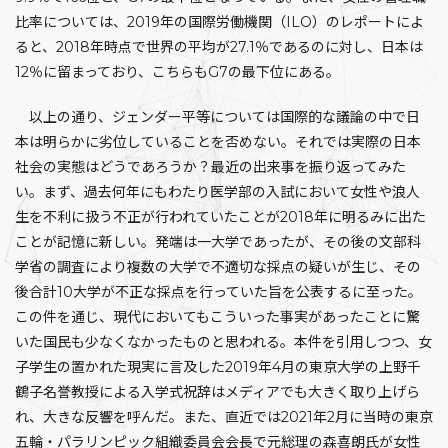
比率については、2019年の国際労働機関（ILO）のレポートによ
ると、2018年時点で世界の平均が27.1％であるのに対し、日本は
12％に留まっており、こちらもG7の最下位にある。
以上の通り、ジェンダー平等については国際的な議論の中で日
本は明らかに劣位していることを否めない。それでは実際の日本
社会の実態はどうであろうか？最近の出来事を振り返ってみた
い。まず、過去何年にもわたり医学部の入試において女性や浪人
生を不利に扱う不正が行われていたことが2018年に明るみに出た
ことが記憶に新しい。発端は一大学であったが、その後の文部科
学省の調査により複数の大学で不適切な採点の疑いが生じ、その
後合計10大学が不正な採点を行っていた旨を公表するに至った。
この件を通じ、現代においてもこういった事実があったことに驚
いた国民も少なくなかったものと思われる。本件を引用しつつ、女
子学生の置かれた現実に言及した2019年4月の東京大学の上野千
鶴子名誉教授による入学式祝辞はメディアでも大きく取り上げら
れ、大きな反響を呼んだ。また、直近では2021年2月に当時の東京
五輪・パラリンピック組織委員会会長で元総理の森喜朗氏が女性