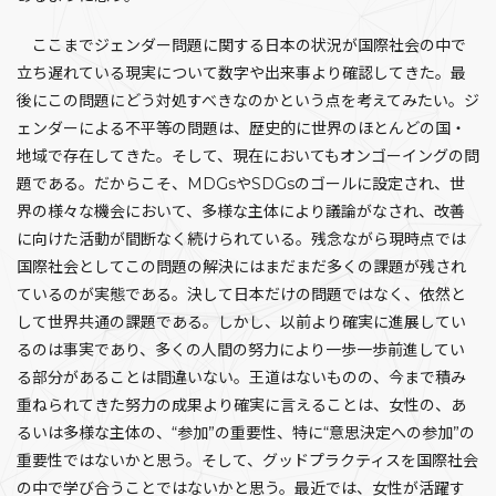
ここまでジェンダー問題に関する日本の状況が国際社会の中で
立ち遅れている現実について数字や出来事より確認してきた。最
後にこの問題にどう対処すべきなのかという点を考えてみたい。ジ
ェンダーによる不平等の問題は、歴史的に世界のほとんどの国・
地域で存在してきた。そして、現在においてもオンゴーイングの問
題である。だからこそ、MDGsやSDGsのゴールに設定され、世
界の様々な機会において、多様な主体により議論がなされ、改善
に向けた活動が間断なく続けられている。残念ながら現時点では
国際社会としてこの問題の解決にはまだまだ多くの課題が残され
ているのが実態である。決して日本だけの問題ではなく、依然と
して世界共通の課題である。しかし、以前より確実に進展してい
るのは事実であり、多くの人間の努力により一歩一歩前進してい
る部分があることは間違いない。王道はないものの、今まで積み
重ねられてきた努力の成果より確実に言えることは、女性の、あ
るいは多様な主体の、“参加”の重要性、特に“意思決定への参加”の
重要性ではないかと思う。そして、グッドプラクティスを国際社会
の中で学び合うことではないかと思う。最近では、女性が活躍す