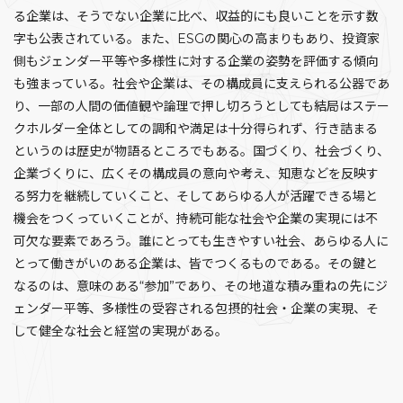
る企業は、そうでない企業に比べ、収益的にも良いことを示す数
字も公表されている。また、ESGの関心の高まりもあり、投資家
側もジェンダー平等や多様性に対する企業の姿勢を評価する傾向
も強まっている。社会や企業は、その構成員に支えられる公器であ
り、一部の人間の価値観や論理で押し切ろうとしても結局はステー
クホルダー全体としての調和や満足は十分得られず、行き詰まる
というのは歴史が物語るところでもある。国づくり、社会づくり、
企業づくりに、広くその構成員の意向や考え、知恵などを反映す
る努力を継続していくこと、そしてあらゆる人が活躍できる場と
機会をつくっていくことが、持続可能な社会や企業の実現には不
可欠な要素であろう。誰にとっても生きやすい社会、あらゆる人に
とって働きがいのある企業は、皆でつくるものである。その鍵と
なるのは、意味のある“参加”であり、その地道な積み重ねの先にジ
ェンダー平等、多様性の受容される包摂的社会・企業の実現、そ
して健全な社会と経営の実現がある。