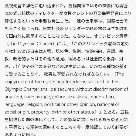
蔑視発言で辞任に追い込まれた。五輪関係ではその直後にも開会
式の式典統括のディレクターが女性タレントの容姿侮辱発言により
辞任するといった事態も発生した。一連の出来事は、国際社会で
も大きく報じられ、日本社会のジェンダー問題の根の深さを改め
て国内外に露呈することになった。ちなみに、オリンピック憲章
（The Olympic Charter）には、「このオリンピック憲章の定め
る権利および自由は人種、肌の色、性別、性的指向、言語、宗
教、政治的またはその他の意見、国あるいは社会的な出身、財
産、出自やその他の身分などの理由による、いかなる種類の差別
も受けることなく、 確実に享受されなければならない。（The
enjoyment of the rights and freedoms set forth in this
Olympic Charter shall be secured without discrimination of
any kind, such as race, colour, sex, sexual orientation,
language, religion, political or other opinion, national or
social origin, property, birth or other status.）」とある。五輪
を招致した国の国民として、この憲章に掲げられるあらゆる人間
を平等とする精神の意味するところを今一度確認しておく必要が
あるように思う。