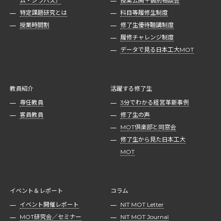
ム・シラバス）
授業公開＋個別相談会
特定課題研究とは
科目等履修生制度
授業時間割
修了生優待聴講制度
履修チャレンジ制度
データで見る日本工大MOT
教員紹介
活躍する修了生
専任教員
3分でわかる経営革新事例
客員教員
修了生の声
MOT倶楽部と同窓会
修了生から見た日本工大
MOT
イベント＆レポート
コラム
イベント開催レポート
NIT MOT Letter
MOT研究会／セミナー
NIT MOT Journal