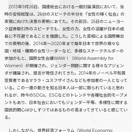
2013年9月26日、国連総会における一般討論演説において、当
時の安倍総理は、26分のスピーチの半分を『女性の輝く社会』の
実現に向けた決意の表明にあてた。その前日、25日のニューヨー
ク証券取引所のスピーチでも、女性の力、女性の活躍が日本の成
長に不可避であることを強調した。こうした首相による国際舞台
での表明の後、2014年～2020年まで毎年日本で世界の様々な
国・地域・機関の女性リーダーなど、多様なステークホルダーの
参加のもと、国際女性会議WAW！（World Assembly for
Women）が開催され、ジェンダー問題に関する様々なアジェン
ダが議論され、提言が発信されてきた。2014年のノーベル平和賞
受賞者であるマララ・ユスフザイさんなども参加者の一人となって
いる。この一連の動きを知る日本人は一部に限られていると思わ
れるが、昨今のSDGs、ESGなどのトレンドや各種社会的モーブメ
ントもあり、日本社会においてもジェンダー平等、多様性に関する
国民的関心は少しずつではあるものの高まってきていると感じてい
る。
しかしながら、世界経済フォーラム（World Economic