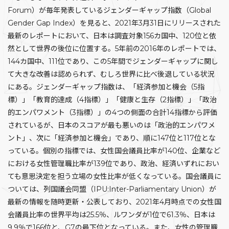
Forum）が毎年発表しているジェンダーギャップ指数（Global
Gender Gap Index）を見ると、2021年3月31日にリリースされた
最新のレポートにおいて、日本は調査対象156カ国中、120位と依
然として世界の後位に位置する。5年前の2016年のレポートでは、
144カ国中、111位であり、この5年間でジェンダーギャップに関し
て大きな改善は認められず、むしろ世界に比べ後退している状況
にある。ジェンダーギャップ指数は、「経済参加と機会（5指
標）」「教育的達成（4指標）」「健康と生存（2指標）」「政治
的エンパワメント（3指標）」の4つの側面の合計14指標から評価
されているが、日本のスコアが最も悪いのは「政治的エンパワメ
ント」、次に「経済参加と機会」であり、順に147位と117位とな
っている。個別の指標では、女性国会議員比率が140位、企業など
における女性管理職比率が139位であり、政治、経済いずれにおい
ても意思決定を担う立場の女性比率が低くなっている。国会議員に
ついては、列国議会同盟（IPU:Inter-Parliamentary Union）が
最新の情報を随時更新・公表しており、2021年4月時点での女性国
会議員比率の世界平均は25.5％、ルワンダが1位で61.3％、日本は
9.9％で166位と、G7の最下位となっている。また、女性の管理職