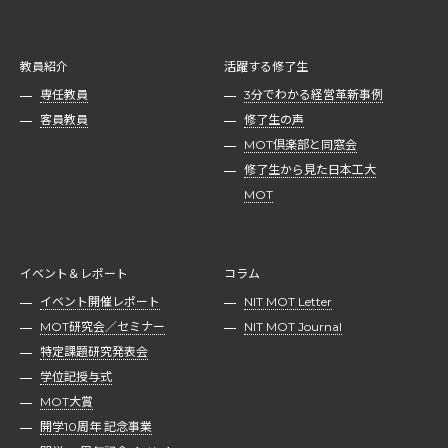
教員紹介
活躍する修了生
専任教員
3分でわかる経営革新事例
客員教員
修了生の声
MOT倶楽部と同窓会
修了生から見た日本工大
MOT
イベント＆レポート
コラム
イベント開催レポート
NIT MOT Letter
MOT研究会／セミナー
NIT MOT Journal
特定課題研究発表会
学位記授与式
MOT大賞
開学10周年 記念事業