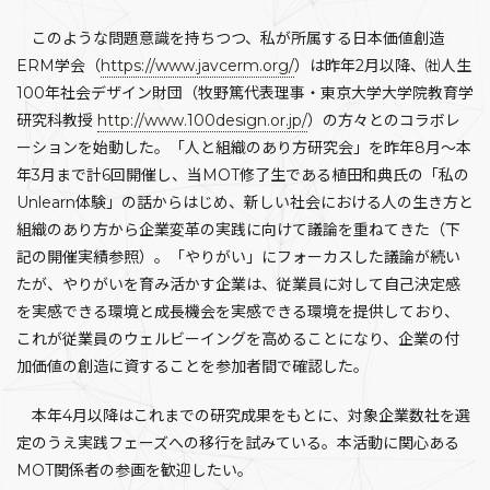
このような問題意識を持ちつつ、私が所属する日本価値創造
ERM学会（
https://www.javcerm.org/
）は昨年2月以降、㈳人生
100年社会デザイン財団（牧野篤代表理事・東京大学大学院教育学
研究科教授
http://www.100design.or.jp/
）の方々とのコラボレ
ーションを始動した。「人と組織のあり方研究会」を昨年8月～本
年3月まで計6回開催し、当MOT修了生である植田和典氏の「私の
Unlearn体験」の話からはじめ、新しい社会における人の生き方と
組織のあり方から企業変革の実践に向けて議論を重ねてきた（下
記の開催実績参照）。「やりがい」にフォーカスした議論が続い
たが、やりがいを育み活かす企業は、従業員に対して自己決定感
を実感できる環境と成長機会を実感できる環境を提供しており、
これが従業員のウェルビーイングを高めることになり、企業の付
加価値の創造に資することを参加者間で確認した。
本年4月以降はこれまでの研究成果をもとに、対象企業数社を選
定のうえ実践フェーズへの移行を試みている。本活動に関心ある
MOT関係者の参画を歓迎したい。