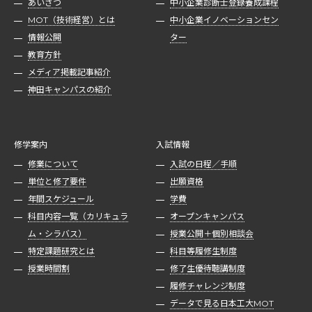
あいさつ
中小企業診断士登録養成課程
MOT（技術経営）とは
中小企業イノベーションセン
情報公開
ター
教育方針
メディア掲載記事紹介
神田キャンパスの紹介
修学案内
入試情報
修業について
入試の日程／手順
単位と修了要件
出願資格
年間スケジュール
学費
科目内容一覧（カリキュラ
オープンキャンパス
ム・シラバス）
授業公開＋個別相談会
特定課題研究とは
科目等履修生制度
授業時間割
修了生優待聴講制度
履修チャレンジ制度
データで見る日本工大MOT