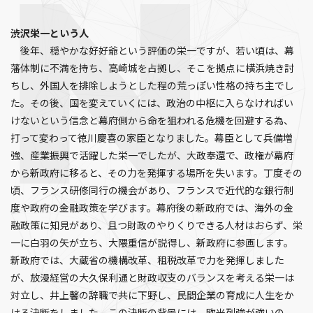
渋沢栄一という人
後年、穏やかな好好爺という評価の栄一ですが、若い頃は、幕
藩体制に不満を持ち、高崎城を占拠し、そこを拠点に横浜焼き討
ちし、外国人を排除しようとした程の荒っぽい性格の持ち主でし
た。その後、国を変えていくには、政治の中枢に入らなければい
けないという信念と幕府側から命を狙われる危機を回避する為、
打って変わって徳川慶喜の家臣となりました。幕臣として兵備増
強、産業振興で活躍した栄一でしたが、大政奉還で、政権が幕府
から新政府に移ると、その力を発揮する場所を失います。丁度その
頃、フランス研修同行の機会があり、フランスで近代的な銀行制
度や政府の金融政策を学びます。幕府後の新政府では、海外の金
融政策に知見があり、且つ財政のやりくりできる人材はおらず、栄
一に白羽の矢が立ち、大隈重信が説得し、新政府に参画します。
新政府では、大蔵省の機構改革、租税改革で力を発揮しました
が、放漫経営の大久保利通と財政収支のバランスを考える栄一は
対立し、井上馨の辞職で共に下野し、民間企業の育成に人生をか