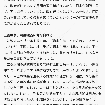
ける決断をしました。この決断の背景には、欧米列強が強いの
は、政府だけではなく民間の商工業が強いからで日本が列強に並
び、更に成長していくには、政府任せではバランスを欠き、民間
の力を育成していく必要を感じていたという栄一の産業重視の考
え方があったとされております。
三菱戦争、利益独占に背を向ける
渋沢のいう「合本主義」は、「資本主義」と訳されることが多
いですが、実際には、株主重視の資本主義とは異なります。栄一
は、企業利益を最大化する独占には、背を向けました。有名な三
菱戦争の事例を見ていきましょう。
三菱財閥の創業者である岩崎弥太郎と栄一は、元々は、昵懇な
仲であったようです（共に遊び好きで気があったようです）。し
かし、自己の利益を重視する弥太郎と経営にも「道徳」が必要と
する栄一とは次第に距離が出来てしまいました。当時海運を独占
していた三菱に対して、栄一は三井と組んで、東京風帆船会社を設
立します。しかし、弥太郎の執拗な圧力で、東京風帆船は開店休業
状態になりましたが、他海運２社と合併し、共同運輸を設立し、