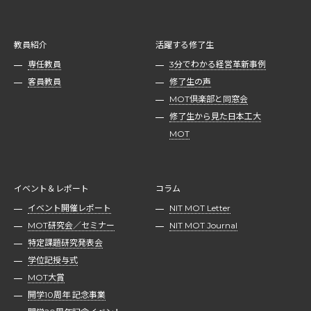
教員紹介
活躍する修了生
専任教員
3分でわかる経営革新事例
客員教員
修了生の声
MOT倶楽部と同窓会
修了生から見た日本工大
MOT
イベント＆レポート
コラム
イベント開催レポート
NIT MOT Letter
MOT研究会／セミナー
NIT MOT Journal
特定課題研究発表会
学位記授与式
MOT大賞
開学10周年 記念事業