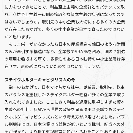
に力をつけきたことで、利益至上主義の企業群とのバランスを取
り、利益至上主義一辺倒の搾取的な資本主義の抑制になったので
はないでしょうか。取引先の中小企業も大切にする多くの大企業
が存在したおかげで、多くの中小企業が日本で育ったのではない
かと思います。
もし、栄一がいなかったら日本の産業構造も韓国のような財閥
のみが牽引する構造になり、企業数で99.7％を占め、国の７割強
の雇用を吸収する厚く、多様性のある日本独特の中小企業層は存
在せず、別の形になっていたのではないでしょうか。
ステイクホルダーキャピタリズムの今
栄一のおかげで、日本では昔から社会、従業員、取引先、株主
のバランスを重視したステイクホルダー経営が多くの企業で取り
入れられてきました。ここにきて利益を過度に重視しすぎた資本
主義への批判、反省から世界の政経を司るダボス会議でもステイ
クホルダーキャピタリズムという考え方が採用されました。バブ
ル崩壊後には、日本企業は収益性が低いという批判、配当への外
圧が強まり、より株主重視経営に舵がとられたこともありました