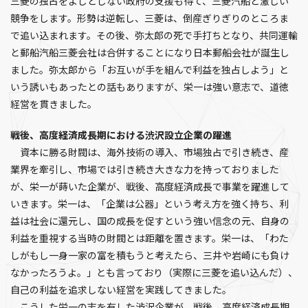
三菱の独占をよしとしない政府の支援も得て、三菱汽船と激しい
競争をします。形勢は逆転し、三菱は、倒産ぎりぎりのところま
で追い込まれます。その後、弥太郎の死で手打ちとなり、共同運輸
と郵船汽船三菱会社は合併することになり日本郵船会社が誕生し
ました。弥太郎から「お互いが手を組んで利益を独占しよう」と
いう誘いもあったとの話もありますが、栄一は強い意志で、道徳
経営を貫きました。
戦後、高度経済成長期における渋沢設立企業の躍進
資本に勝る財閥は、海外技術の導入、市場独占で引き続き、産
業界を牽引し、市場では引き続き大きな力を持っておりました
が、栄一が蒔いた企業が、戦後、高度経済成長で事業を躍進して
いきます。栄一は、「企業は公器」という考え方を強く持ち、利
益は社会に還元し、国の成長を促すという強い信念の元、自身の
利益を重視する当時の財閥とは距離を置きます。栄一は、「わた
しがもし一身一家の富を積もうと考えたら、三井や岩崎にも負け
なかったろうよ。」とも言っており（実際に三菱を追い込んだ）、
自己の利益を追求しない経営を実践してきました。
こうした栄一の志を有した渋沢企業が、戦後、高度経済成長期