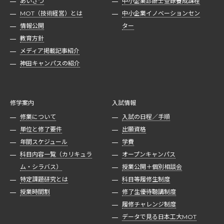
あいさつ
中小企業診断士登録養成課程
MOT（技術経営）とは
中小企業イノベーションセン
情報公開
ター
教育方針
メディア掲載記事紹介
神田キャンパスの紹介
修学案内
入試情報
修業について
入試の日程／手順
単位と修了要件
出願資格
年間スケジュール
学費
科目内容一覧（カリキュラ
オープンキャンパス
ム・シラバス）
授業公開＋個別相談会
特定課題研究とは
科目等履修生制度
授業時間割
修了生優待聴講制度
履修チャレンジ制度
データで見る日本工大MOT