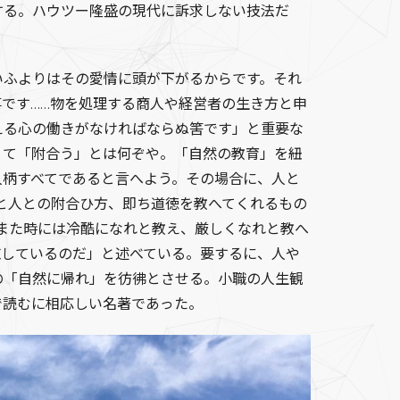
する。ハウツー隆盛の現代に訴求しない技法だ
ふよりはその愛情に頭が下がるからです。それ
です……物を処理する商人や経営者の生き方と申
える心の働きがなければならぬ筈です」と重要な
とて「附合う」とは何ぞや。「自然の教育」を紐
人柄すべてであると言へよう。その場合に、人と
と人との附合ひ方、即ち道徳を教へてくれるもの
また時には冷酷になれと教え、厳しくなれと教へ
施しているのだ」と述べている。要するに、人や
の「自然に帰れ」を彷彿とさせる。小職の人生観
で読むに相応しい名著であった。