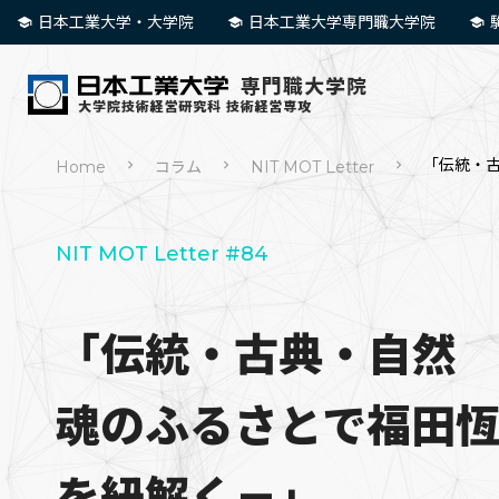
日本工業大学・大学院
日本工業大学専門職大学院
「伝統・
Home
コラム
NIT MOT Letter
NIT MOT Letter #84
「伝統・古典・自然
魂のふるさとで福田
を紐解く－」