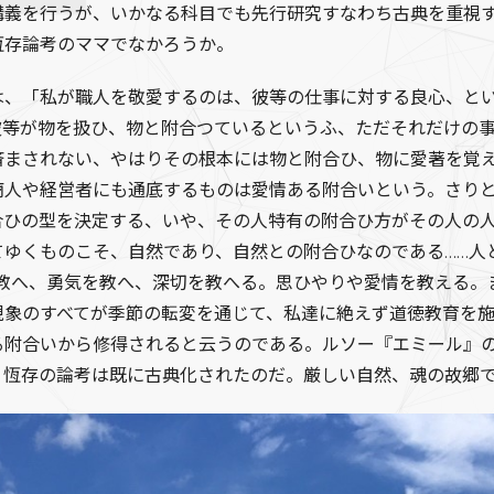
講義を行うが、いかなる科目でも先行研究すなわち古典を重視
恆存論考のママでなかろうか。
、「私が職人を敬愛するのは、彼等の仕事に対する良心、とい
彼等が物を扱ひ、物と附合つているというふ、ただそれだけの事
済まされない、やはりその根本には物と附合ひ、物に愛著を覚
商人や経営者にも通底するものは愛情ある附合いという。さり
合ひの型を決定する、いや、その人特有の附合ひ方がその人の
てゆくものこそ、自然であり、自然との附合ひなのである……人
を教へ、勇気を教へ、深切を教へる。思ひやりや愛情を教える。
現象のすべてが季節の転変を通じて、私達に絶えず道徳教育を
る附合いから修得されると云うのである。ルソー『エミール』
。恆存の論考は既に古典化されたのだ。厳しい自然、魂の故郷