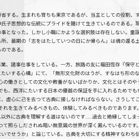
省する。生まれも育ちも東京であるが、当主としての役割、す
神氏子思想的な伝統にプライドを賭けて生きているのである。
の事となった。しかし小職にかような選択肢は存在しない。童
る所、最期の「志をはたしていつの日にか帰らん」は魂の還る
ものである。
業、諸事仕事をしている。一方、旅路の友に福田恆存『保守と
にたいする心構」にて、「無形文化財のはうが、すなはち形の
や心の働きとしての文化や教養がないばかりか、文化とはそのや
めでも、西洋にたいする日本の優越の保証を手に入れるためでも
に、虚心に己を去つて古典に接しなければならない。さうして
はそれを生きてみるべきもの、体験してみるべきものであります
れ以外に古典を理解する道はないのです……過去と絶縁してしま
よつて照らしだされぬ暗い無意識の世界が深く澱んでいるのです
ないでせうか」と論じている。古典を大切にする精神すなわち