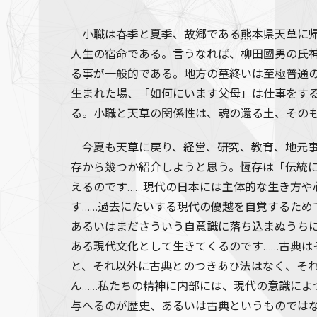
小職は春季と夏季、故郷である熊本県天草に帰
人生の宿命である。言うなれば、柳田國男の氏
る事が一般的である。地方の墓終いは至極普通
生まれた場、「如何にいます父母」は仕事をす
る。小職と天草の関係性は、魂の還る土、その
今夏も天草に戻り、経営、研究、教育、地元事
存から幾つか紹介しようと思う。恆存は「伝統
えるのです……現代の日本には主体的な生き方
す……過去にたいする現代の優越を自覚するた
あるいはまださういう自意識に落ち込まぬうち
ある現代文化として生きてくるのです……古典
と、それ以外に古典とのつきあひ法はなく、そ
ん……私たちの精神に内部には、現代の意識に
与へるのが歴史、あるいは古典というものでは