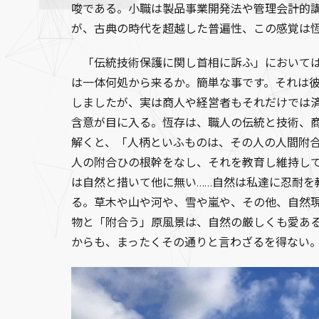
唆である。小職は製品事業開発法や管理会計的
が、古典の時代を超越した普遍性、この感覚は
「伝統技術保護に関し首相に訴ふ」においては
は一体何処から来るか。簡単な事です。それは
しましたが、実は商人や経営者もそれだけでは
含意が目に入る。恆存は、職人の伝統と技術、
解くと、「人柄といふものは、その人の人間附
人の附合ひの根幹をなし、それを教育し維持し
は自然と措いて他に無い……自然は私達に忍耐
る。草木や山や河や、雪や嵐や、その他、自然
物と「附合う」原風景は、自然の厳しくも愛あ
からも、まったくその通りと言わざるを得ない