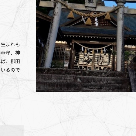
。生まれも
参墓守、神
れば、柳田
ているので