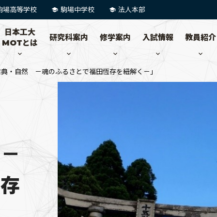
駒場高等学校
駒場中学校
法人本部
日本工大
研究科案内
修学案内
入試情報
教員紹介
MOTとは
古典・自然 －魂のふるさとで福田恆存を紐解く－」
 －
恆存