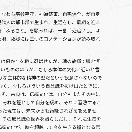
なわち墓参墓守、神道祭事、自宅保全、が自身
現代人は都市部で生まれ、生活をし、最期を迎え
謡「ふるさと」を顧みれば、一番「兎追いし」は
土地、故郷には三つのコノテーションが読み取れ
は何か』を鞄に忍ばせたが、魂の故郷で読む恆
ないもののはうが、むしろ本体の文化に近いと言
うな主体的な精神の型だという観念さへないので
なく、むしろさういう自意識を抜け出たときに、
こそ、古典は、伝統文化は、自分もまたその中に
。それを鑑として自分を矯め、それに習熟するこ
った現在は、未来からも絶縁されざるをえませ
。その無意識の世界を照らしだし、それに生気を
伝統文化が、時を超越して今を生きる糧となる示