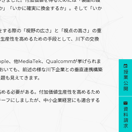
きました。付加価値を得るためには「製品の設
るか」「いかに確実に換金するか」。そして「いか
をする際の「視野の広さ」と「視点の高さ」の重
値生産性を高めるための手段として、川下の交換
。
、他MediaTek、Qualcommが挙げられま
においても、前述の様な川下企業との垂直連携構築
授業公開
題も見えてきます。
める必要がある。付加価値生産性を高めるため
チーフにしましたが、中小企業経営にも適合する
資料請求