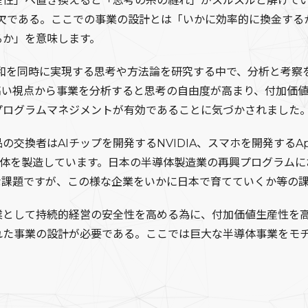
性」へ置き換えると「思考の糸の縺れ」がスルスルと解けてい
不可欠である。ここでの事業の設計とは「いかに効率的に換金す
るか」を意味します。
和を同時に実現する思考や方法論を研究する中で、分析と考察
高い視点から事業を分析すると思考の自由度が高まり、付加価
プログラムマネジメントが有効であることに気づかされました
者はAIチップを開発するNVIDIA、スマホを開発するApple
導体を製造しています。日本の半導体製造業の再興プログラム
な課題ですが、この様な企業をいかに日本で育てていくか等の課
として持続的経営の安全性を高める為に、付加価値生産性を高
れた事業の設計が必要である。ここでは巨大な半導体事業をモ