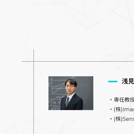
浅
・専任教
・(株)Ima
・(株)Sen