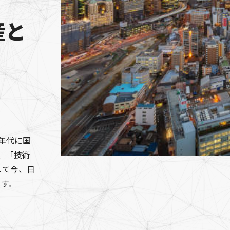
産と
0年代に国
代、「技術
して今、日
ます。