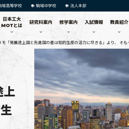
駒場高等学校
駒場中学校
法人本部
日本工大
研究科案内
修学案内
入試情報
教員紹介
MOTとは
メモ「発展途上国と先進国の差は知的生産の活力に尽きる」より、 そも
途上
的生
よ