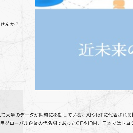
ませんか？
て大量のデータが瞬時に移動している。AIやIoTに代表され
良グローバル企業の代名詞であったGEやIBM、日本ではト