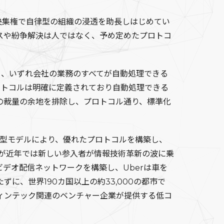
なわち非中央集権で自律型の組織の浸透を助長しはじめてい
スや紛争解決は人ではなく、予め定めたプロトコ
り、いずれ会社の業務のすべてが自動処理できる
ロトコルは明確に定義されており自動処理できる
個人の裁量の余地を排除し、プロトコル通り、標準化
型モデルにより、優れたプロトコルを構築し、
ろが近年では新しい参入者が情報技術革新の波に乗
ビデオ配信ネットワークを構築し、Uberは車を
に、世界190カ国以上の約33,000の都市で
ィンテック関連のベンチャー企業が提供する低コ