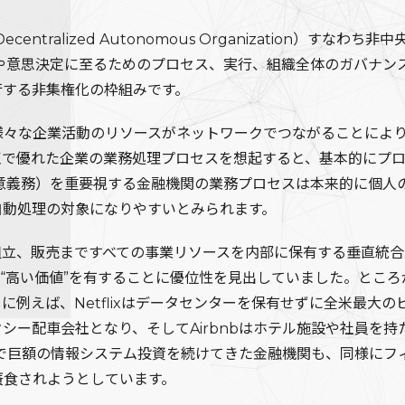
ntralized Autonomous Organization）す
定や意思決定に至るためのプロセス、実行、組織全体のガバナン
行する非集権化の枠組みです。
様々な企業活動のリソースがネットワークでつながることによ
点で優れた企業の業務処理プロセスを想起すると、基本的にプ
y（善管注意義務）を重要視する金融機関の業務プロセスは本来的に
自動処理の対象になりやすいとみられます。
組立、販売まですべての事業リソースを内部に保有する垂直統合
、“高い価値”を有することに優位性を見出していました。とこ
例えば、Netflixはデータセンターを保有せずに全米最大の
ー配車会社となり、そしてAirbnbはホテル施設や社員を持たず
まで巨額の情報システム投資を続けてきた金融機関も、同様にフ
蚕食されようとしています。