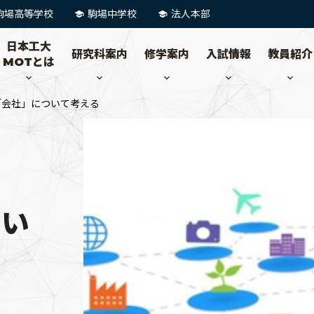
駒場高等学校
駒場中学校
法人本部
日本工大
研究科案内
修学案内
入試情報
教員紹介
MOTとは
「会社」について考える
つい