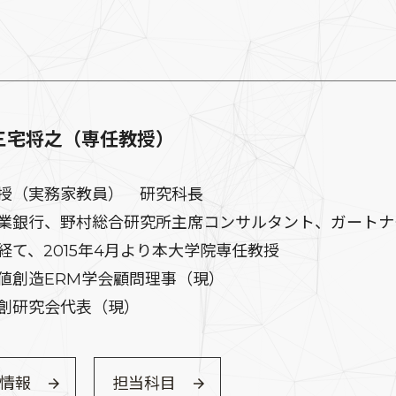
三宅将之（専任教授）
授（実務家教員） 研究科長
銀行、野村総合研究所主席コンサルタント、ガートナー Senior
経て、2015年4月より本大学院専任教授
値創造ERM学会顧問理事（現）
創研究会代表（現）
情報
担当科目