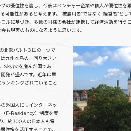
ープの優位性を崩し、今後はベンチャー企業や個人が優位性を
る可能性があると考えます。“被雇用者”ではなく“経営者”とし
トコルに基づき、多数の同様の会社が連携して経済活動を行う
社会も現実のものになるように思います。
後の北欧バルト３国の一つで
土は九州本島の一回り大きい
、Skypeを産んだ国であ
ア開発が盛んです。近年は早
にランキングされていること
外の外国人にもインターネッ
-Residency）制度を実
り、約300人の日本人も電
子居住権を活用することで、