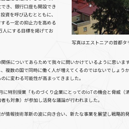
立でき、銀行口座も開設でき
り投資を呼び込むとともに、
対する一定の抑止力を高める
0万人にする目標を掲げてお
写真はエストニアの首都タリ
の関係についてあらためて我々に問いかけているように思います
し、複数の国で同時に働く人が増えてくるのではないでしょう
ものに変わる可能性が高まってきました。
2月に特別授業「ものづくり企業にとってのIoTの機会と脅威
加者も対象）が参加し活発な議論が行われました。
業が情報技術革新の波に向き合い、新たな事業を展望し戦略的