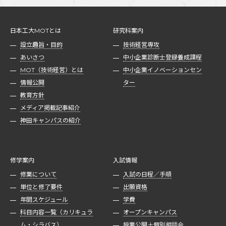
日本工大MOTとは
研究科案内
設立趣旨・目的
技術経営専攻
あいさつ
中小企業診断士登録養成課程
MOT（技術経営）とは
中小企業イノベーションセン
情報公開
ター
教育方針
メディア掲載記事紹介
神田キャンパスの紹介
修学案内
入試情報
修業について
入試の日程／手順
単位と修了要件
出願資格
年間スケジュール
学費
科目内容一覧（カリキュラ
オープンキャンパス
ム・シラバス）
授業公開＋個別相談会