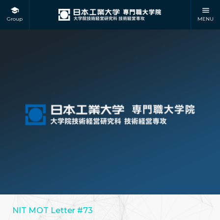
Group
MENU
NIT MOT Letter #73