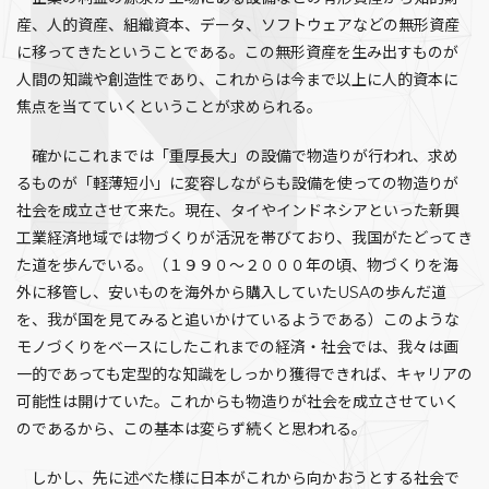
産、人的資産、組織資本、データ、ソフトウェアなどの無形資産
に移ってきたということである。この無形資産を生み出すものが
人間の知識や創造性であり、これからは今まで以上に人的資本に
焦点を当てていくということが求められる。
確かにこれまでは「重厚長大」の設備で物造りが行われ、求め
るものが「軽薄短小」に変容しながらも設備を使っての物造りが
社会を成立させて来た。現在、タイやインドネシアといった新興
工業経済地域では物づくりが活況を帯びており、我国がたどってき
た道を歩んでいる。（１９９０～２０００年の頃、物づくりを海
外に移管し、安いものを海外から購入していたUSAの歩んだ道
を、我が国を見てみると追いかけているようである）このような
モノづくりをベースにしたこれまでの経済・社会では、我々は画
一的であっても定型的な知識をしっかり獲得できれば、キャリアの
可能性は開けていた。これからも物造りが社会を成立させていく
のであるから、この基本は変らず続くと思われる。
しかし、先に述べた様に日本がこれから向かおうとする社会で