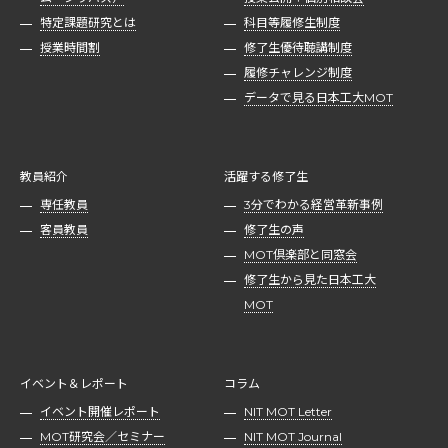
特定課題研究とは
科目等履修生制度
授業時間割
修了生優待聴講制度
履修チャレンジ制度
データで見る日本工大MOT
教員紹介
活躍する修了生
専任教員
3分でわかる経営革新事例
客員教員
修了生の声
MOT倶楽部と同窓会
修了生から見た日本工大
MOT
イベント＆レポート
コラム
イベント開催レポート
NIT MOT Letter
MOT研究会／セミナー
NIT MOT Journal