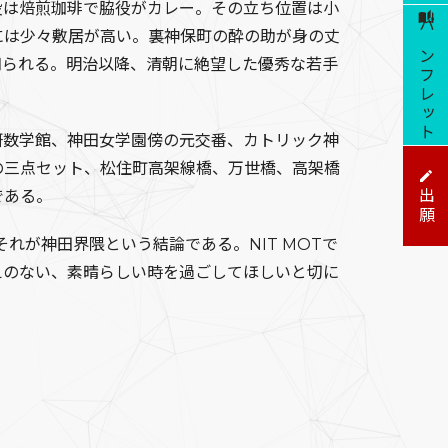
役は焙煎珈琲で脇役がカレー。その立ち位置は小
には少々敷居が高い。裏神保町の酔の助が身の丈
パンフレット
知られる。明治以降、清朝に絶望した優秀な若手
数学館、神田女学園傍の元交番、カトリック神
の三点セット、松住町高架線橋、万世橋、高架橋
出願
である。
が神田界隈という結論である。NIT MOTで
えのない、素晴らしい時を過ごしてほしいと切に