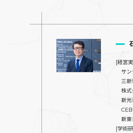
[経営実
サンシ
三新電
株式会
新光和
CEBU
新東ホ
[学術研