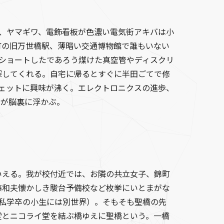
、ヤマギワ、電飾看板が色濃い電気街アキバは小
町の旧万世橋駅、薄暗い交通博物館で誰もいない
ショートしたであろう煤けた真空管やディスクリ
探してくれる。自宅に帰るとすぐに半田ごてで修
シェットに興味が沸く。エレクトロニクスの進歩、
街が脳裏に浮かぶ。
える。我が校付近では、お隣の共立女子、錦町
藤和夫懐かしき駿台予備校など枚挙にいとまがな
私学卒の小生には別世界）。そもそも聖橋の先
堂とニコライ堂を結ぶ橋ゆえに聖橋という。一橋