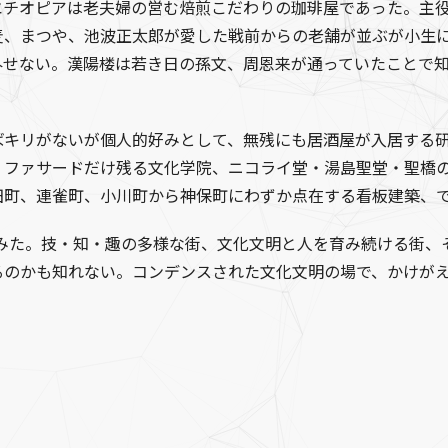
エチオピアは老夫婦の営む焙煎こだわりの珈琲屋であった。主
麦、まつや、池波正太郎が愛した戦前からの老舗が並ぶが小生
外せない。漢陽楼は若き日の孫文、周恩来が通っていたことで
キリがないが個人的好みとして、無残にも居酒屋が入居する研
、ファサードだけ残る文化学院、ニコライ堂・湯島聖堂・聖橋
田町、連雀町、小川町から神保町にわずか点在する看板建築、
た。技・知・趣の多様な街、文化文明と人を育み続ける街、それ
るのかも知れない。コンデンスされた文化文明の場で、かけが