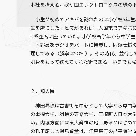
本社を構える。我が国エレクトロニクスの縁の
小生が初めてアキバを訪れたのは小学校5年生
生を虜にした。ヒマがあれば一人国電でアキバ
0系座席に座っていた。小学校高学年から中学
ート部品をラジオデパートに持参し、同類仕様
理してみる（勝率は50％）。その時代、並行し
肌身をもって教えてくれた街である。いまでも
２．知の街
神田界隈は古書街を中心として大学から専門学
の電機大学、俎橋の専修大学、三崎町の日本大
い。内堀方面には東大発祥の地、野球がはじめ
の孔子廟こと湯島聖堂は、江戸幕府の昌平坂学