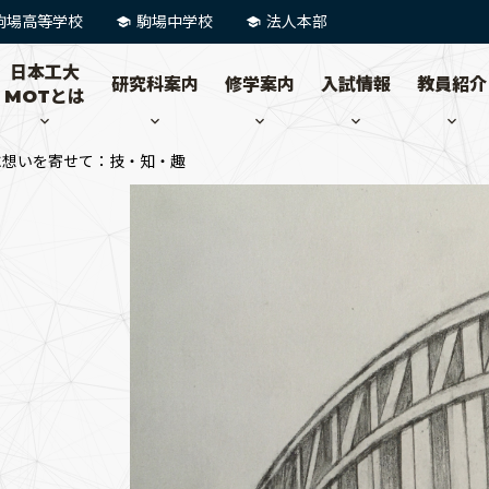
駒場高等学校
駒場中学校
法人本部
日本工大
研究科案内
修学案内
入試情報
教員紹介
MOTとは
に想いを寄せて：技・知・趣
せ