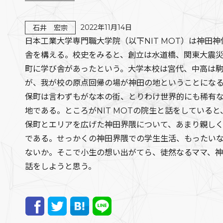
2022年11月14日
石井 宏宗
日本工業大学専門職大学院（以下NIT MOT）は神田
舎を構える。校史をみると、創立は水道橋、関東大震
町に学び舎があったという。大学本校は宮代、中高は
が、我が校の原点回帰の場が神田の地ということにな
保町は言わずもがな本の街、とりわけ世界的にも稀有
地である。ところがNIT MOTの院生と話をしていると
保町とエリアを広げた神田界隈について、あまり親し
である。せっかくの神田界隈での学生生活、もったい
ないか。そこで小生の想い出がてら、徒然なるママ、
話をしようと思う。