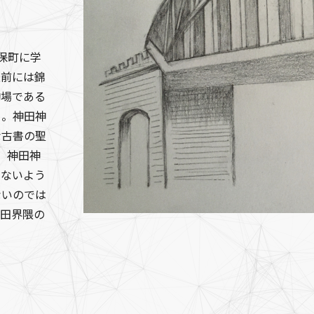
神保町に学
災前には錦
駒場である
る。神田神
な古書の聖
、神田神
くないよう
ないのでは
神田界隈の