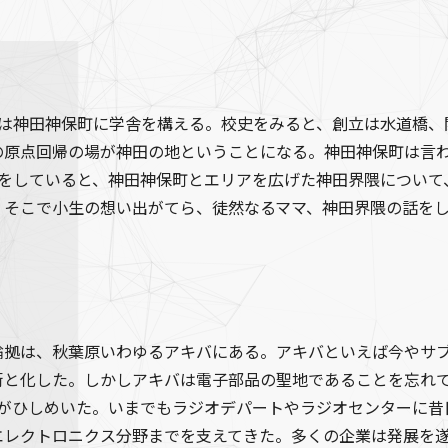
）は神田神保町に学舎を構える。校史をみると、創立は水道橋
の原点回帰の場が神田の地ということになる。神田神保町は言
と話をしていると、神田神保町とエリアを広げた神田界隈につい
。そこで小生の想い出がてら、徒然なるママ、神田界隈の話を
拠は、秋葉原いわゆるアキバにある。アキバといえば今やサブ
街と化した。しかしアキバは電子部品の聖地であることを忘れ
商がひしめいた。いまでもラジオデパートやラジオセンターに昔
エレクトロニクス分野までを支えてきた。多くの企業は発展を