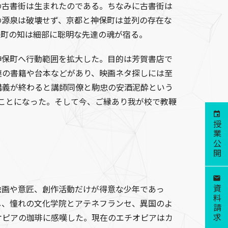
の古書街は生まれたのである。ちなみに古書街は
の源泉は破壊せず、京都と神保町は並列の存在な
保町の知は細部に聡明な先達の魂が宿る。
保町へ行動範囲を拡大した。目的は芳賀書店で
連の書籍や台本などがあり、映画ネタ探しには至
講義が終わると講師同僚と駒忠の安酒泥酔という
ことになった。そして今、ご縁あり我が校で教鞭
授業公開
資料請求
画や意匠、創作活動だけが得意な少年であっ
し、憧れの文化学院とアテネフランセ、異国のよ
オピアの珈琲に感嘆した。現在のエチオピアはカ