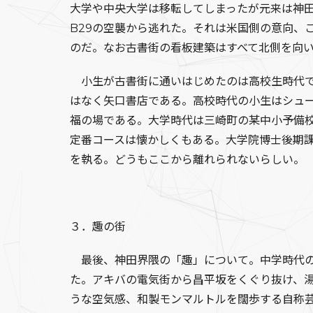
大学や中央大学は移転してしまったが元来は神
B29の空襲から逃れた。それは米国側の意向、
のだ。なお古書街の看板建築はすべて北側を向
小生が古書街に通いはじめたのは高校生時代で
はなく矢口書店である。高校時代の小生はシュ
福の場である。大学時代は三崎町の某中小予備
定番コースは懐かしくもある。大学院博士後期
を執る。どうもここから離れられないらしい。
３．趣の街
最後、神田界隈の「趣」について。中学時代の
た。アキバの電気街から昌平坂をくぐり抜け、
うな空気感、和製モンマルトルを闊歩する自称