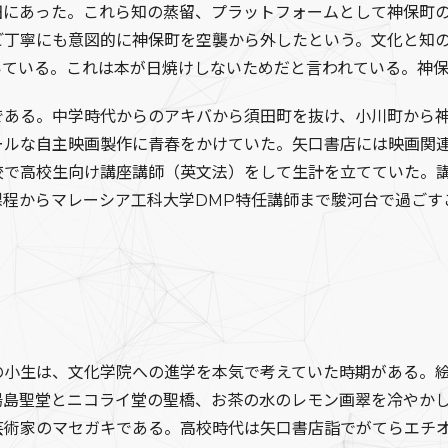
田にあった。これら知の蒸留、プラットフォームとして神保町
ご丁寧にも意図的に神保町を空襲から外したという。文化と知
いている。これは本が日焼けしないためだと言われている。神
ある。中学時代からのアキバから須田町を抜け、小川町から神
ールな自主映画製作に青春をかけていた。矢口書店には映画関
校で高校生向け講座講師（英文法）をして生計を立てていた。
課程からマレーシア工科大学DMP特任講師まで駿河台で過ごす
小生は、文化学院への進学を本気で考えていた時期がある。絵
湯島聖堂とニコライ堂の聖橋、お茶の水のレモン画翠を冷やか
芸術家のマセガキである。高校時代は矢口書店詣でがてらエチ