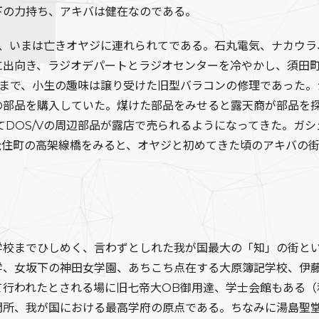
下の力持ち、アキバは健在なのである。
、いまは亡きオヤジに連れられてである。石丸電気、ナカウラ
に出向き、ラジオデパートとラジオセンターを冷やかし、須田
生まで、小生の趣味は譲り受けた旧型バラコンの修理であった。
の部品を購入していた。煤けた部品をみせると露天商が部品を
てDOS/Vの周辺部品が露店で売られるようになってきた。ガ
松住町の高架線橋をみると、オヤジと初めてきた頃のアキバの
校までひしめく、言わずとしれた我が国最大の「知」の街とい
学、女坂下の神田女学園、あちこち点在する大原簿記学校、伊
て行われたとされる場に旧七帝大OB御用達、学士会館もある（
問所、我が国における最高学府の原点である。ちなみに湯島聖