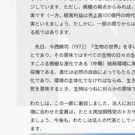
ジしています．ただし，規模の視点からみれば，グ
実です（一方，経常利益は売上高100億円の時
実といえましょう．たしかに，一部の周りから
る処ではあります．
先日，今西錦司（1972）『生物の世界』を
とであり，その意味ではすべての生物の日々の
すこぶる微細な進化である（中略）結局環境に
投機である．進化は必然の自由によってもたら
化であり，環境の主体化でなければならぬ．生
死を意味するとき，生物はつねに何らかの意味
わたしは，この一節に着目しました．法人にお
境に合わせた変異は，たとえ爬虫類残党のトカ
ましょう．今後も，わたしは法人の代表として
ます．