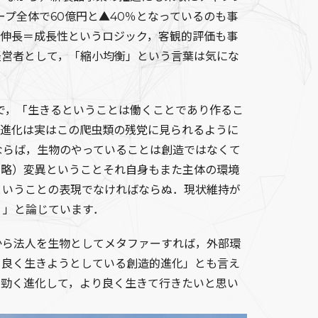
ープ全体で60億円と▲40％となっているのも事
の伸長＝成長性というロジック，客観的評価も事
経営者として，「縮小均衡」という言葉は気にな
で，「生きるということは働くことであり作るこ
な進化は実はこの爬虫類の残党に見られるように
ならば，生物のやっていることは創造ではなくて
中略）変異ということそれ自身もまた主体の環境
ということの表現でなければならぬ．現状維持が
．」と論じています．
から法人を生物としてメタファーすれば，外部環
り良く生きようとしている創造的進化」とも言え
，勁く進化して，より良く生きて行きたいと思い