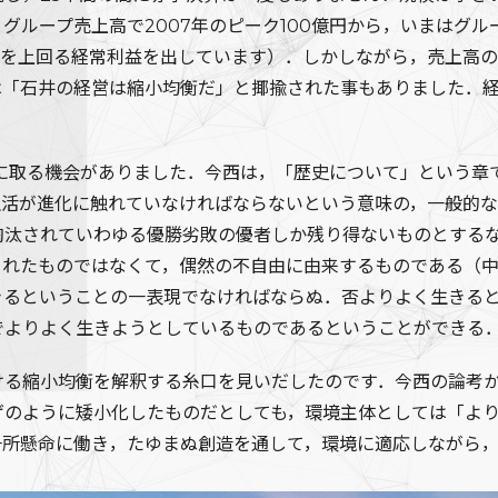
ループ売上高で2007年のピーク100億円から，いまはグル
代を上回る経常利益を出しています）．しかしながら，売上高
は「石井の経営は縮小均衡だ」と揶揄された事もありました．
手に取る機会がありました．今西は，「歴史について」という章
生活が進化に触れていなければならないという意味の，一般的
淘汰されていわゆる優勝劣敗の優者しか残り得ないものとする
されたものではなくて，偶然の不自由に由来するものである（
きるということの一表現でなければならぬ．否よりよく生きる
でよりよく生きようとしているものであるということができる
ける縮小均衡を解釈する糸口を見いだしたのです．今西の論考
ゲのように矮小化したものだとしても，環境主体としては「よ
一所懸命に働き，たゆまぬ創造を通して，環境に適応しながら