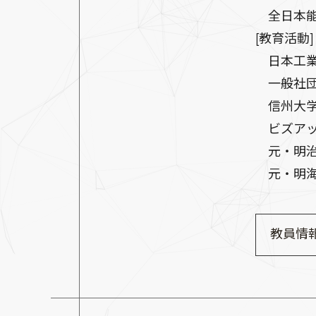
全日本能
[教育活動]
日本工業
一般社団
信州大学
ビズアッ
元・明治
元・明海
教員情