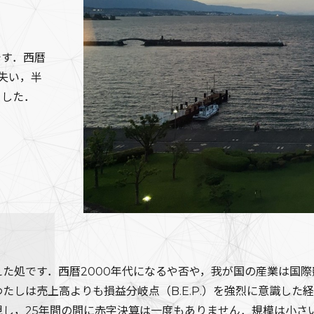
です．西暦
失い，半
ました．
た処です．西暦2000年代になるや否や，我が国の産業は国
たしは売上高よりも損益分岐点（B.E.P.）を強烈に意識した
現し，25年間の間に赤字決算は一度もありません．規模は小さ