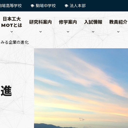
駒場高等学校
駒場中学校
法人本部
日本工大
研究科案内
修学案内
入試情報
教員紹介
MOTとは
らみる企業の進化
の進