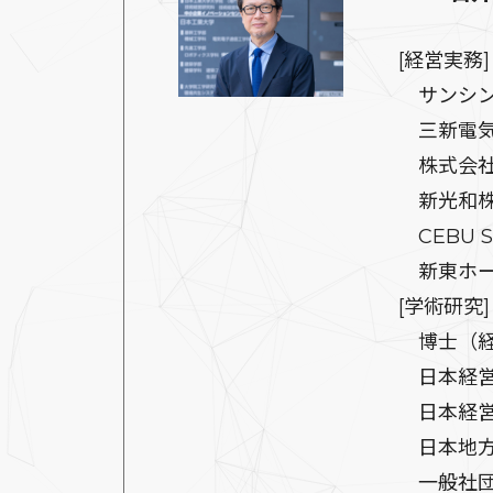
[経営実務]
サンシン
三新電気
株式会社
新光和株
CEBU SH
新東ホー
[学術研究]
博士（経
日本経営
日本経営
日本地方
一般社団法