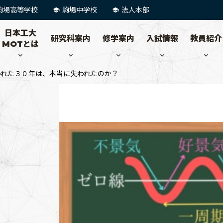
駒場高等学校
駒場中学校
法人本部
日本工大
研究科案内
修学案内
入試情報
教員紹介
MOTとは
われた３０年は、本当に失われたのか？