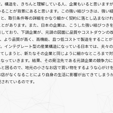
す。構造を、きちんと理解している人、企業もいると思います
いることが背景にあると思います。この強い結びつきは、強い
すと、取引条件等の詳細をかなり細かく契約に落とし込まなけ
ことがあります。また、日本の企業は、こうした強い結びつき
有しており、下請企業が、元請の図面に品質やコストダウンの
り、より品質が高く、高機能、且つ低コストで製造をすること
す。インテグレート型の産業構造になっている日本では、夫々
ってしまうと、新たなその企業と同じように細かなところまで
くなっていきます。結果、その発注先である元請企業の競争力
ると困るので、地元の小さなお店で買い物をするような心がけ
お店がなくなることにより自身の生活に影響が出てきてしまう
視されているのです。