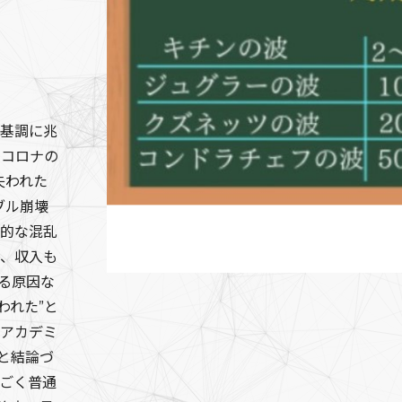
復基調に兆
でコロナの
失われた
ブル崩壊
治的な混乱
て、収入も
る原因な
われた”と
しアカデミ
と結論づ
ごく普通