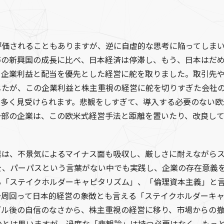
評価されることもありますが、逆に自虐的な思考に陥ってしま
等の新興国の成長に比べ、日本経済は停滞し、もう、日本はだ
、企業利益と配当を優先とした経営に舵を取りました。取引先
したが、この企業利益と株主重視の経営に舵を切りすぎた会社
も多く見受けられます。悲観をしすぎて、導入する必要のない欧
一部の企業は、この欧米式経営手法と距離を置いたり、改良し
業は、不景気によるマイナス面も吸収し、厳しさに耐えながら
を、パーパスという言葉がない中でも実践し、企業の存在意義
る「ステイクホルダーキャピタリズム」、「倫理資本主義」と
一周回って日本的経営の象徴とも言える「ステイクホルダーキ
ブル後の自信のなさから、株主重視の経営に移り、市場からの