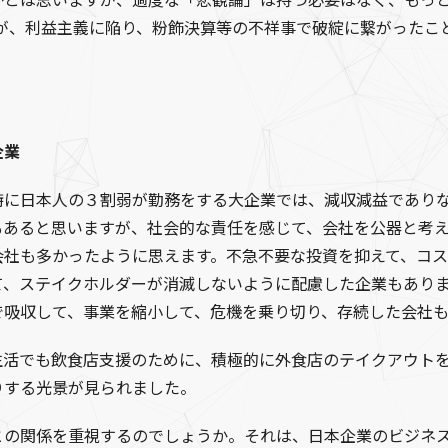
かとは思いますが、過度な「悲観論」は持つ必要はなく、もっと
断が、利益主義に陥り、粉飾決算等の不祥事で破綻に繋がったこ
企業
特に日本人の３割弱が勤務をする大企業では、減収減益であり
もあると思いますが、社会的な責任を感じて、会社を公器と考
会社も多かったように思えます。不急不要な投資を抑えて、コ
て、ステイクホルダーが消滅しないように配慮した企業もあり
で吸収して、事業を縮小して、危機を乗り切り、存続した会社
生活でも飲食店支援のために、積極的に外食店のテイクアウト
りする光景が見られました。
との関係を重視するのでしょうか。それは、日本企業のビジネ