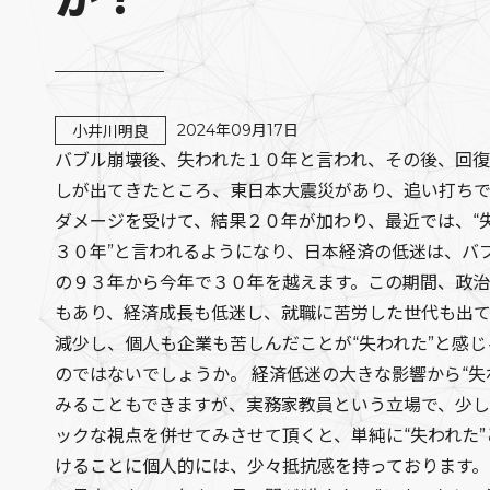
2024年09月17日
小井川明良
バブル崩壊後、失われた１０年と言われ、その後、回
しが出てきたところ、東日本大震災があり、追い打ち
ダメージを受けて、結果２０年が加わり、最近では、“
３０年”と言われるようになり、日本経済の低迷は、バ
の９３年から今年で３０年を越えます。この期間、政
もあり、経済成長も低迷し、就職に苦労した世代も出
減少し、個人も企業も苦しんだことが“失われた”と感じ
のではないでしょうか。 経済低迷の大きな影響から“失
みることもできますが、実務家教員という立場で、少
ックな視点を併せてみさせて頂くと、単純に“失われた”
けることに個人的には、少々抵抗感を持っております。