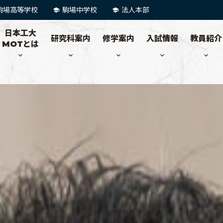
駒場高等学校
駒場中学校
法人本部
日本工大
研究科案内
修学案内
入試情報
教員紹介
MOTとは