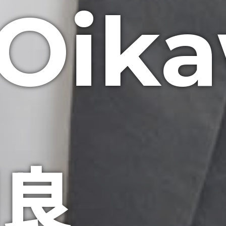
Oik
明良